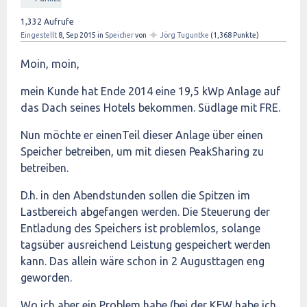
1,332
Aufrufe
✦
Eingestellt
8, Sep 2015
in
Speicher
von
Jörg Tuguntke
(
1,368
Punkte)
Moin, moin,
mein Kunde hat Ende 2014 eine 19,5 kWp Anlage auf
das Dach seines Hotels bekommen. Südlage mit FRE.
Nun möchte er einenTeil dieser Anlage über einen
Speicher betreiben, um mit diesen PeakSharing zu
betreiben.
D.h. in den Abendstunden sollen die Spitzen im
Lastbereich abgefangen werden. Die Steuerung der
Entladung des Speichers ist problemlos, solange
tagsüber ausreichend Leistung gespeichert werden
kann. Das allein wäre schon in 2 Augusttagen eng
geworden.
Wo ich aber ein Problem habe (bei der KFW habe ich