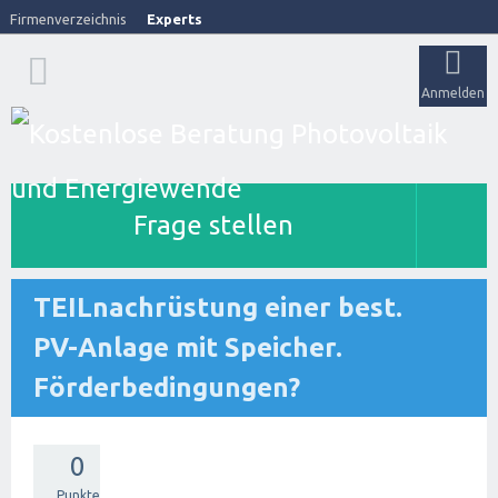
Firmenverzeichnis
Experts
Anmelden
Frage stellen
TEILnachrüstung einer best.
PV-Anlage mit Speicher.
Förderbedingungen?
0
Punkte