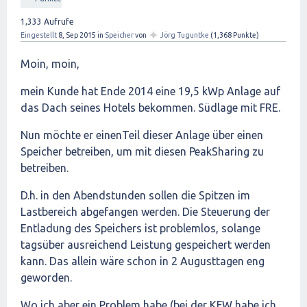
1,333
Aufrufe
✦
Eingestellt
8, Sep 2015
in
Speicher
von
Jörg Tuguntke
(
1,368
Punkte)
Moin, moin,
mein Kunde hat Ende 2014 eine 19,5 kWp Anlage auf
das Dach seines Hotels bekommen. Südlage mit FRE.
Nun möchte er einenTeil dieser Anlage über einen
Speicher betreiben, um mit diesen PeakSharing zu
betreiben.
D.h. in den Abendstunden sollen die Spitzen im
Lastbereich abgefangen werden. Die Steuerung der
Entladung des Speichers ist problemlos, solange
tagsüber ausreichend Leistung gespeichert werden
kann. Das allein wäre schon in 2 Augusttagen eng
geworden.
Wo ich aber ein Problem habe (bei der KFW habe ich