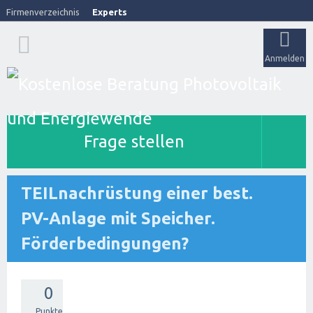
Firmenverzeichnis
Experts
Anmelden
Frage stellen
TEILnachrüstung einer best.
PV-Anlage mit Speicher.
Förderbedingungen?
0
Punkte