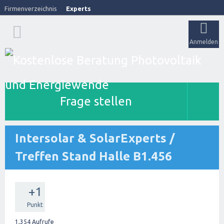
Firmenverzeichnis
Experts
Anmelden
Frage stellen
Intersolar & SolarExperts /
Treffen Stand Halle B1.456
+1
Punkt
1,354
Aufrufe