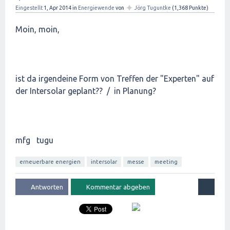
✦
Eingestellt
1, Apr 2014
in
Energiewende
von
Jörg Tuguntke
(
1,368
Punkte)
Moin, moin,
ist da irgendeine Form von Treffen der "Experten" auf
der Intersolar geplant?? / in Planung?
mfg tugu
erneuerbare energien
intersolar
messe
meeting