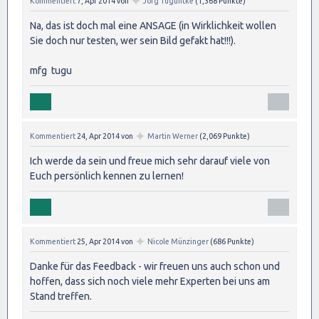
✦
Kommentiert
7, Apr 2014
von
Jörg Tuguntke
(
1,368
Punkte)
Na, das ist doch mal eine ANSAGE (in Wirklichkeit wollen
Sie doch nur testen, wer sein Bild gefakt hat!!!).
mfg tugu
✦
Kommentiert
24, Apr 2014
von
Martin Werner
(
2,069
Punkte)
Ich werde da sein und freue mich sehr darauf viele von
Euch persönlich kennen zu lernen!
✦
Kommentiert
25, Apr 2014
von
Nicole Münzinger
(
686
Punkte)
Danke für das Feedback - wir freuen uns auch schon und
hoffen, dass sich noch viele mehr Experten bei uns am
Stand treffen.