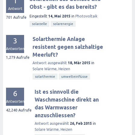
1
Obst - gibt es das bereits?
Antwort
Eingestellt
14, Mai 2015
in
Photovoltaik
701
Aufrufe
solarzelle
solarenergie
Solarthermie Anlage
3
resistent gegen salzhaltige
Antworten
Meerluft?
1,279
Aufrufe
Antwort ausgewählt
18, Mär 2015
in
Solare Wärme, Heizen
solarthermie
umwelteinflüsse
Ist es sinnvoll die
6
Waschmaschine direkt an
Antworten
das Warmwasser
42,240
Aufrufe
anzuschliessen?
Antwort ausgewählt
26, Feb 2015
in
Solare Wärme, Heizen