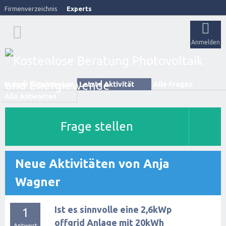
Firmenverzeichnis
Experts
Anmelden
Nutzer Anja Wagner
Letzte Aktivität
Alle Fragen
Alle Antworten
Frage stellen
Neue Aktivitäten von Anja
Wagner
Ist es sinnvolle eine 2,6kWp
1
offgrid Anlage mit 20kWh
Antwort