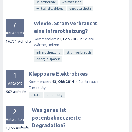
solarthermie
warmwasser
wirtschaftlichkeit
umweltschutz
Wieviel Strom verbraucht
7
eine Infrarotheizung?
Antworten
Kommentiert
20, Feb 2015
in
Solare
16,731
Aufrufe
Wärme, Heizen
infrarotheizung
stromverbrauch
energie sparen
Klappbare Elektrobikes
1
Kommentiert
13, Okt 2014
in
Elektroauto,
Antwort
E-mobility
662
Aufrufe
e-bike
e-mobility
Was genau ist
2
potentialinduzierte
Antworten
Degradation?
1,155
Aufrufe