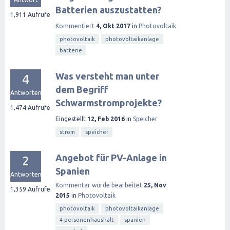
Batterien auszustatten?
1,911
Aufrufe
Kommentiert
4, Okt 2017
in
Photovoltaik
photovoltaik
photovoltaikanlage
batterie
Was versteht man unter
4
dem Begriff
Antworten
Schwarmstromprojekte?
1,474
Aufrufe
Eingestellt
12, Feb 2016
in
Speicher
strom
speicher
Angebot für PV-Anlage in
2
Spanien
Antworten
Kommentar wurde bearbeitet
25, Nov
1,359
Aufrufe
2015
in
Photovoltaik
photovoltaik
photovoltaikanlage
4-personenhaushalt
spanien