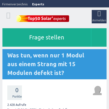
Firmenverzeichnis
Experts
Anmelden
Frage stellen
Was tun, wenn nur 1 Modul
aus einem Strang mit 15
Modulen defekt ist?
0
Punkte
2.428
Aufrufe