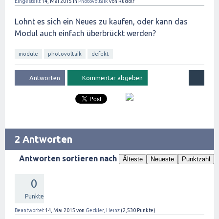
Eingestellt
14, Mai 2015
in
Photovoltaik
von
Rudolf
Lohnt es sich ein Neues zu kaufen, oder kann das
Modul auch einfach überbrückt werden?
module
photovoltaik
defekt
2 Antworten
Antworten sortieren nach
Älteste
Neueste
Punktzahl
0
Punkte
Beantwortet
14, Mai 2015
von
Geckler, Heinz
(
2,530
Punkte)