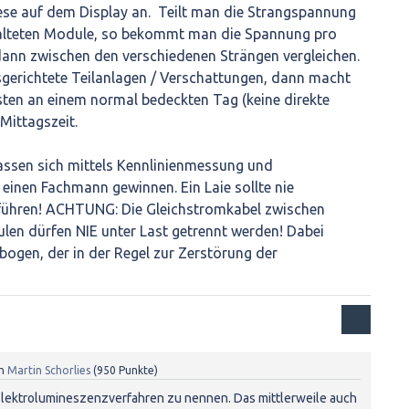
ese auf dem Display an. Teilt man die Strangspannung
halteten Module, so bekommt man die Spannung pro
ann zwischen den verschiedenen Strängen vergleichen.
gerichtete Teilanlagen / Verschattungen, dann macht
sten an einem normal bedeckten Tag (keine direkte
Mittagszeit.
lassen sich mittels Kennlinienmessung und
inen Fachmann gewinnen. Ein Laie sollte nie
führen! ACHTUNG: Die Gleichstromkabel zwischen
len dürfen NIE unter Last getrennt werden! Dabei
ogen, der in der Regel zur Zerstörung der
n
Martin Schorlies
(
950
Punkte)
 Elektrolumineszenzverfahren zu nennen. Das mittlerweile auch