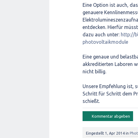
Eine Option ist auch, d
genauere Kennlinenmessun
Elektrolumineszenzaufna
entdecken. Hierfür müss
dazu auch unter:
http://
photovoltaikmodule
Eine genaue und belastba
akkreditierten Laboren w
nicht billig.
Unsere Empfehlung ist, su
Schritt für Schritt dem 
schießt.
Eingestellt
1, Apr 2014
in
Phot