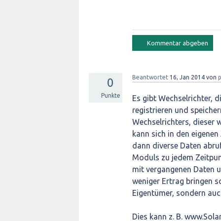
Beantwortet
16, Jan 2014
von
p
0
Punkte
Es gibt Wechselrichter, 
registrieren und speiche
Wechselrichters, dieser 
kann sich in den eigenen
dann diverse Daten abruf
Moduls zu jedem Zeitpunk
mit vergangenen Daten un
weniger Ertrag bringen so
Eigentümer, sondern auch
Dies kann z. B. www.Sola