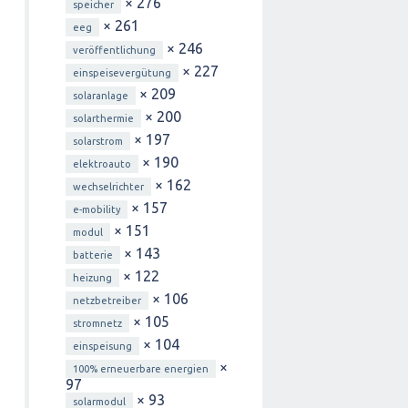
× 276
speicher
× 261
eeg
× 246
veröffentlichung
× 227
einspeisevergütung
× 209
solaranlage
× 200
solarthermie
× 197
solarstrom
× 190
elektroauto
× 162
wechselrichter
× 157
e-mobility
× 151
modul
× 143
batterie
× 122
heizung
× 106
netzbetreiber
× 105
stromnetz
× 104
einspeisung
×
100% erneuerbare energien
97
× 93
solarmodul