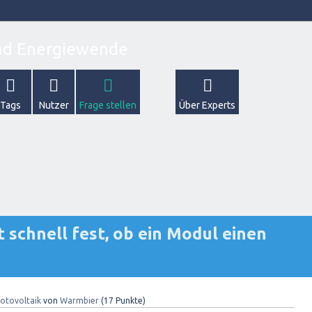
Tags
Nutzer
Frage stellen
Über Experts
t schnell fest, ob ein Modul einen
otovoltaik
von
Warmbier
(
17
Punkte)