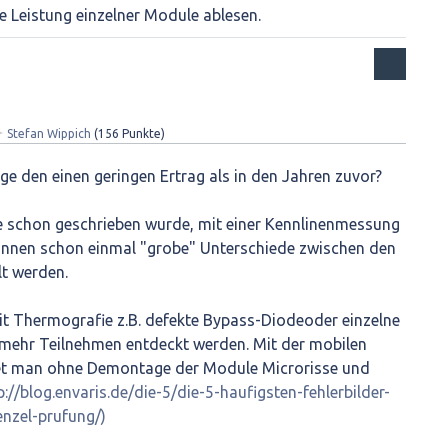
ie Leistung einzelner Module ablesen.
✦
Stefan Wippich
(
156
Punkte)
ge den einen geringen Ertrag als in den Jahren zuvor?
ie schon geschrieben wurde, mit einer Kennlinenmessung
önnen schon einmal "grobe" Unterschiede zwischen den
lt werden.
t Thermografie z.B. defekte Bypass-Diodeoder einzelne
t mehr Teilnehmen entdeckt werden. Mit der mobilen
det man ohne Demontage der Module Microrisse und
p://blog.envaris.de/die-5/die-5-haufigsten-fehlerbilder-
enzel-prufung/)