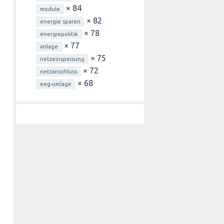
× 84
module
× 82
energie sparen
× 78
energiepolitik
× 77
anlage
× 75
netzeinspeisung
× 72
netzanschluss
× 68
eeg-umlage