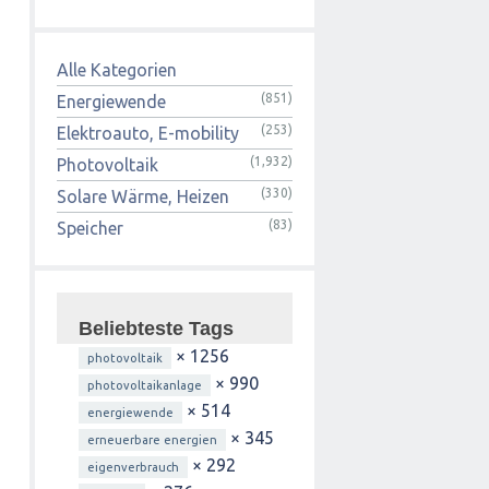
Alle Kategorien
(851)
Energiewende
(253)
Elektroauto, E-mobility
(1,932)
Photovoltaik
(330)
Solare Wärme, Heizen
(83)
Speicher
Beliebteste Tags
× 1256
photovoltaik
× 990
photovoltaikanlage
× 514
energiewende
× 345
erneuerbare energien
× 292
eigenverbrauch