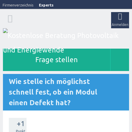
Firmenverzeichnis
Experts
Anmelden
Frage stellen
Wie stelle ich möglichst
schnell fest, ob ein Modul
einen Defekt hat?
+1
Punkt