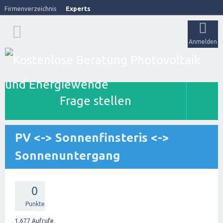
Firmenverzeichnis
Experts
Anmelden
Frage stellen
PV <-> Sonnenfinsteris <->
Sonnenuntergang
0
Punkte
1.677
Aufrufe