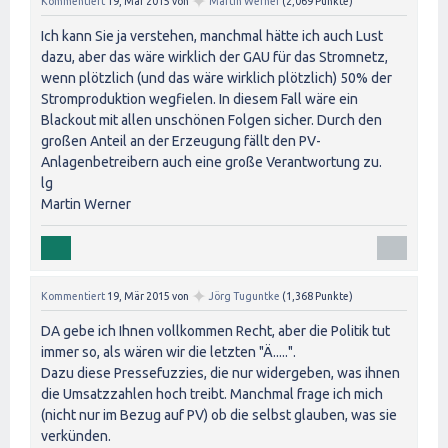
✦
Kommentiert
19, Mär 2015
von
Martin Werner
(
2,069
Punkte)
Ich kann Sie ja verstehen, manchmal hätte ich auch Lust
dazu, aber das wäre wirklich der GAU für das Stromnetz,
wenn plötzlich (und das wäre wirklich plötzlich) 50% der
Stromproduktion wegfielen. In diesem Fall wäre ein
Blackout mit allen unschönen Folgen sicher. Durch den
großen Anteil an der Erzeugung fällt den PV-
Anlagenbetreibern auch eine große Verantwortung zu.
lg
Martin Werner
✦
Kommentiert
19, Mär 2015
von
Jörg Tuguntke
(
1,368
Punkte)
DA gebe ich Ihnen vollkommen Recht, aber die Politik tut
immer so, als wären wir die letzten "Ä.....".
Dazu diese Pressefuzzies, die nur widergeben, was ihnen
die Umsatzzahlen hoch treibt. Manchmal frage ich mich
(nicht nur im Bezug auf PV) ob die selbst glauben, was sie
verkünden.