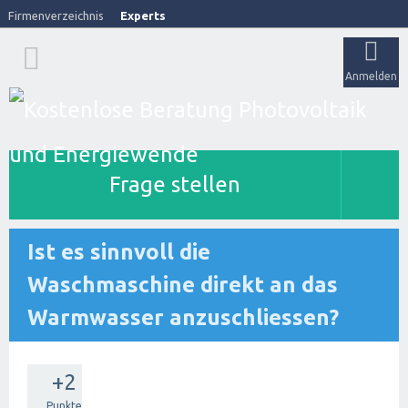
Firmenverzeichnis
Experts
Anmelden
Frage stellen
Ist es sinnvoll die
Waschmaschine direkt an das
Warmwasser anzuschliessen?
+2
Punkte