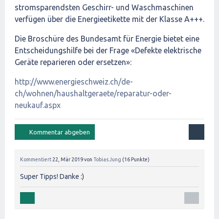
stromsparendsten Geschirr- und Waschmaschinen
verfügen über die Energieetikette mit der Klasse A+++.
Die Broschüre des Bundesamt für Energie bietet eine
Entscheidungshilfe bei der Frage «Defekte elektrische
Geräte reparieren oder ersetzen»:
http://www.energieschweiz.ch/de-
ch/wohnen/haushaltgeraete/reparatur-oder-
neukauf.aspx
Kommentiert
22, Mär 2019
von
Tobias Jung
(
16
Punkte)
Super Tipps! Danke :)