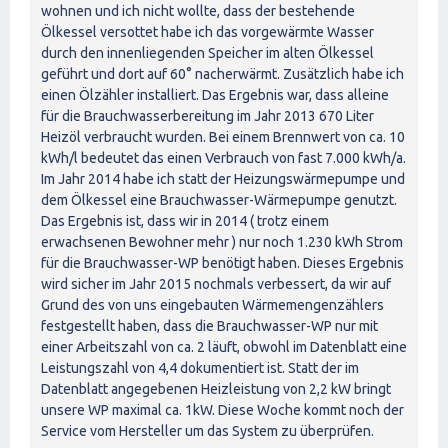
wohnen und ich nicht wollte, dass der bestehende
Ölkessel versottet habe ich das vorgewärmte Wasser
durch den innenliegenden Speicher im alten Ölkessel
geführt und dort auf 60° nacherwärmt. Zusätzlich habe ich
einen Ölzähler installiert. Das Ergebnis war, dass alleine
für die Brauchwasserbereitung im Jahr 2013 670 Liter
Heizöl verbraucht wurden. Bei einem Brennwert von ca. 10
kWh/l bedeutet das einen Verbrauch von fast 7.000 kWh/a.
Im Jahr 2014 habe ich statt der Heizungswärmepumpe und
dem Ölkessel eine Brauchwasser-Wärmepumpe genutzt.
Das Ergebnis ist, dass wir in 2014 ( trotz einem
erwachsenen Bewohner mehr ) nur noch 1.230 kWh Strom
für die Brauchwasser-WP benötigt haben. Dieses Ergebnis
wird sicher im Jahr 2015 nochmals verbessert, da wir auf
Grund des von uns eingebauten Wärmemengenzählers
festgestellt haben, dass die Brauchwasser-WP nur mit
einer Arbeitszahl von ca. 2 läuft, obwohl im Datenblatt eine
Leistungszahl von 4,4 dokumentiert ist. Statt der im
Datenblatt angegebenen Heizleistung von 2,2 kW bringt
unsere WP maximal ca. 1kW. Diese Woche kommt noch der
Service vom Hersteller um das System zu überprüfen.