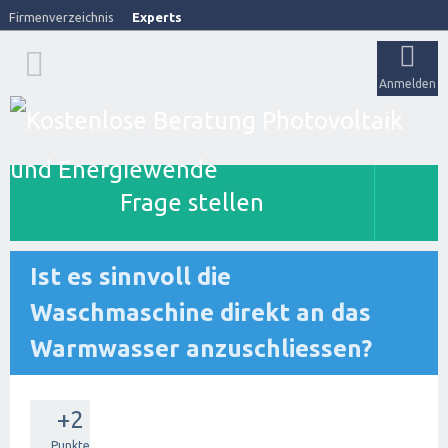
Firmenverzeichnis
Experts
Anmelden
Frage stellen
Ist es sinnvoll die
Waschmaschine direkt an das
Warmwasser anzuschliessen?
+2
Punkte