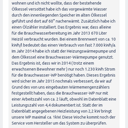
wohnen und ich nicht wollte, dass der bestehende
Ölkessel versottet habe ich das vorgewärmte Wasser
durch den innenliegenden Speicher im alten Ölkessel
geführt und dort auf 60° nacherwärmt. Zusätzlich habe ich
einen Ölzähler installiert. Das Ergebnis war, dass alleine
für die Brauchwasserbereitung im Jahr 2013 670 Liter
Heizöl verbraucht wurden. Bei einem Brennwert von ca. 10
kWh/l bedeutet das einen Verbrauch von fast 7.000 kWh/a.
Im Jahr 2014 habe ich statt der Heizungswärmepumpe und
dem Ölkessel eine Brauchwasser-Wärmepumpe genutzt.
Das Ergebnis ist, dass wir in 2014 ( trotz einem
erwachsenen Bewohner mehr ) nur noch 1.230 kWh Strom
für die Brauchwasser-WP benötigt haben. Dieses Ergebnis
wird sicher im Jahr 2015 nochmals verbessert, da wir auf
Grund des von uns eingebauten Wärmemengenzählers
festgestellt haben, dass die Brauchwasser-WP nur mit
einer Arbeitszahl von ca. 2 läuft, obwohl im Datenblatt eine
Leistungszahl von 4,4 dokumentiert ist. Statt der im
Datenblatt angegebenen Heizleistung von 2,2 kW bringt
unsere WP maximal ca. 1kW. Diese Woche kommt noch der
Service vom Hersteller um das System zu überprüfen.