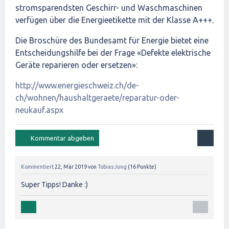
stromsparendsten Geschirr- und Waschmaschinen
verfügen über die Energieetikette mit der Klasse A+++.
Die Broschüre des Bundesamt für Energie bietet eine
Entscheidungshilfe bei der Frage «Defekte elektrische
Geräte reparieren oder ersetzen»:
http://www.energieschweiz.ch/de-
ch/wohnen/haushaltgeraete/reparatur-oder-
neukauf.aspx
Kommentiert
22, Mär 2019
von
Tobias Jung
(
16
Punkte)
Super Tipps! Danke :)