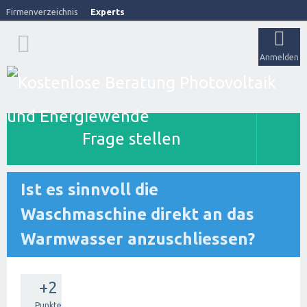
Firmenverzeichnis
Experts
Anmelden
Frage stellen
Ist es sinnvoll die
Waschmaschine direkt an das
Warmwasser anzuschliessen?
+2
Punkte