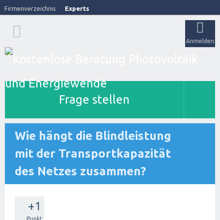
Firmenverzeichnis
Experts
Anmelden
Frage stellen
Wie hängt die Blindleistung
mit der Transportkapazität
des Netzes zusammen?
+1
Punkt