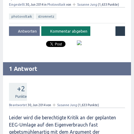
✦
Eingestellt
30, Jun 2014
in
Photovoltaik
von
Susanne Jung
(
1,633
Punkte)
photovoltaik
stromnetz
1 Antwort
+2
Punkte
✦
Beantwortet
30, Jun 2014
von
Susanne Jung
(
1,633
Punkte)
Leider wird die berechtigte Kritik an der geplanten
EEG-Umlage auf den Eigenverbrauch fast
gebetsmühlenartig mit dem Argument der