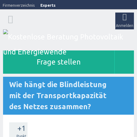
Firmenverzeichnis
Experts
Anmelden
Frage stellen
Wie hängt die Blindleistung
mit der Transportkapazität
des Netzes zusammen?
+1
Punkt