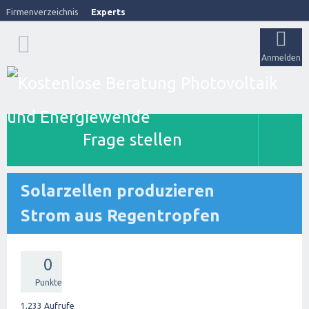
Firmenverzeichnis
Experts
Anmelden
Frage stellen
Solarzellen produzieren
Strom aus Regentropfen
0
Punkte
1,233
Aufrufe