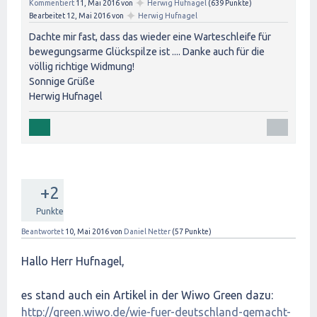
✦
Kommentiert
11, Mai 2016
von
Herwig Hufnagel
(
639
Punkte)
✦
Bearbeitet
12, Mai 2016
von
Herwig Hufnagel
Dachte mir fast, dass das wieder eine Warteschleife für
bewegungsarme Glückspilze ist .... Danke auch für die
völlig richtige Widmung!
Sonnige Grüße
Herwig Hufnagel
+2
Punkte
Beantwortet
10, Mai 2016
von
Daniel Netter
(
57
Punkte)
Hallo Herr Hufnagel,
es stand auch ein Artikel in der Wiwo Green dazu:
http://green.wiwo.de/wie-fuer-deutschland-gemacht-