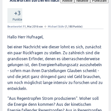
Antworten sortieren nach
Älteste
Neueste
Punktzahl
+3
Punkte
✦
Beantwortet
11, Mai 2016
von
Michael Stöhr
(
1,180
Punkte)
Hallo Herr Hufnagel,
bei einer Nachricht wie dieser lohnt es sich, zunächst
ein paar Rückfragen zu stellen. Zu zahlreich sind die
grandiosen Erfinder, denen es überraschenderweise
gelungen ist, den Energieerhaltungssatz auszuhebeln
- sofern man ihren Darstellungen Glauben schenkt -
und die jetzt ganz dringend ganz viel Geld brauchen,
um noch möglichst lange intensiv zu forschen und zu
entwickeln.
"Aus Regentropfen Strom produzieren". Woher soll
die Energie denn kommen? Aus der kinetischen
Energie fallender Regentropfen? Aus in Regentropfen