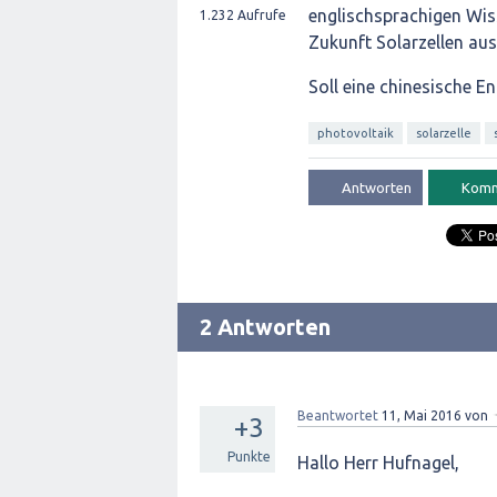
englischsprachigen Wiss
1.232
Aufrufe
Zukunft Solarzellen au
Soll eine chinesische E
photovoltaik
solarzelle
2 Antworten
Beantwortet
11, Mai 2016
von
+3
Punkte
Hallo Herr Hufnagel,