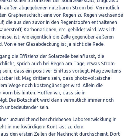
elektrischen Stromkreis der Solarzelle statt, trägt also
ch außen abgegebenen nutzbaren Strom bei. Vermutlich
nten Graphenschicht eine von Regen zu Regen wachsende
uf, die aus den zuvor in den Regentropfen enthaltenen
auerstoff, Karbonationen, etc. gebildet wird. Was ich
isse, ist, wie eigentlich die Zelle gegenüber äußeren
. Von einer Glasabdeckung ist ja nicht die Rede.
ang die Effizienz der Solarzelle beeinflusst, die
chlicht, sprich auch bei Regen am Tage, etwas Strom
g sein, dass ein positiver Einfluss vorliegt. Mag zweitens
utzbar ist. Mag drittens sein, dass photovoltaische
em Wege noch kostengünstiger wird. Allein die
n vorn bis hinten. Hoffen wir, dass sie in
olgt. Die Botschaft wird dann vermutlich immer noch
ich unbedeutender sein.
einer unzureichend beschriebenen Laborentwicklung in
teht in merkwürdigem Kontrast zu dem
us den ersten Zeilen der Nachricht durchscheint. Dort