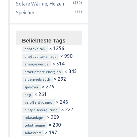
(330)
Solare Wärme, Heizen
(83)
Speicher
Beliebteste Tags
× 1256
photovoltaik
× 990
photovoltaikanlage
× 514
energiewende
× 345
erneuerbare energien
× 292
eigenverbrauch
× 276
speicher
× 261
eeg
× 246
veröffentlichung
× 227
einspeisevergütung
× 209
solaranlage
× 200
solarthermie
× 197
solarstrom