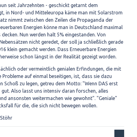
 nun seit Jahrzehnten - geschickt getarnt dem
t, in Nord- und Mitteleuropa käme man mit Solarstrom
ssatz nimmt zwischen den Zeilen die Propaganda der
rneuerbaren Energien könne man in Deutschland maximal
 decken. Nun werden halt 5% eingestanden. Von
ebensätzen nicht geredet, der soll ja schließlich gerade
016 klein gemacht werden. Dass Erneuerbare Energien
herweise schon längst in der Realität gezeigt worden.
ächlich oder vermeintlich genialen Erfindungen, die mit
e Probleme auf einmal beseitigen, ist, dass sie dazu
den Schoß zu legen, getreu dem Motto: "Wenn DAS erst
gut. Also lasst uns intensiv daran forschen, alles
und ansonsten weitermachen wie gewohnt". "Geniale"
ksfall für die, die sich nicht bewegen wollen.
 Stöhr