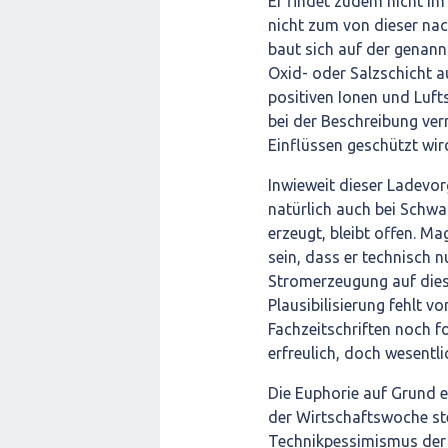
Er findet zudem nicht im 
nicht zum von dieser na
baut sich auf der genan
Oxid- oder Salzschicht a
positiven Ionen und Lufts
bei der Beschreibung verm
Einflüssen geschützt wird
Inwieweit dieser Ladevorg
natürlich auch bei Schwa
erzeugt, bleibt offen. Ma
sein, dass er technisch n
Stromerzeugung auf dies
Plausibilisierung fehlt vo
Fachzeitschriften noch f
erfreulich, doch wesentl
Die Euphorie auf Grund 
der Wirtschaftswoche s
Technikpessimismus der a