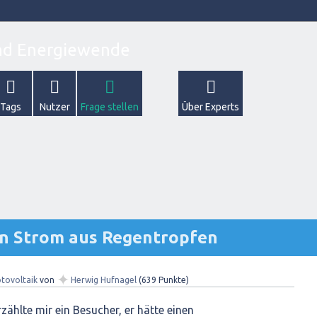
Tags
Nutzer
Frage stellen
Über Experts
en Strom aus Regentropfen
✦
tovoltaik
von
Herwig Hufnagel
(
639
Punkte)
zählte mir ein Besucher, er hätte einen