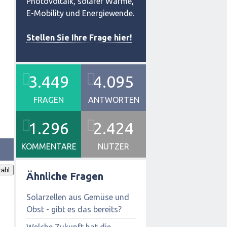
Photovoltaik, solarer Wärme,
E-Mobility und Energiewende.
Stellen Sie Ihre Frage hier!
3.449
4.095
FRAGEN
ANTWORTEN
1.296
2.424
KOMMENTARE
NUTZER
ahl
Ähnliche Fragen
Solarzellen aus Gemüse und
Obst - gibt es das bereits?
Welche Zukunft hat die