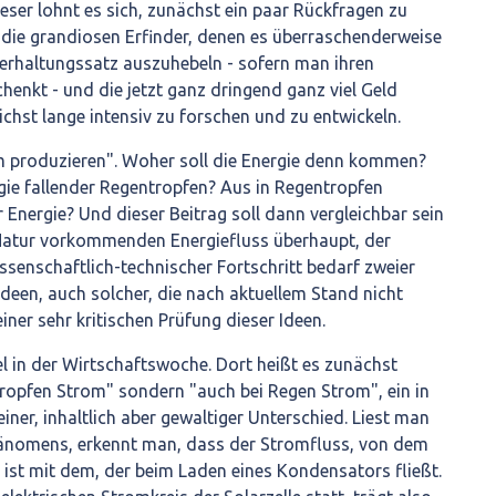
ieser lohnt es sich, zunächst ein paar Rückfragen zu
nd die grandiosen Erfinder, denen es überraschenderweise
eerhaltungssatz auszuhebeln - sofern man ihren
henkt - und die jetzt ganz dringend ganz viel Geld
hst lange intensiv zu forschen und zu entwickeln.
 produzieren". Woher soll die Energie denn kommen?
gie fallender Regentropfen? Aus in Regentropfen
 Energie? Und dieser Beitrag soll dann vergleichbar sein
Natur vorkommenden Energiefluss überhaupt, der
ssenschaftlich-technischer Fortschritt bedarf zweier
deen, auch solcher, die nach aktuellem Stand nicht
iner sehr kritischen Prüfung dieser Ideen.
el in der Wirtschaftswoche. Dort heißt es zunächst
ropfen Strom" sondern "auch bei Regen Strom", ein in
ner, inhaltlich aber gewaltiger Unterschied. Liest man
änomens, erkennt man, dass der Stromfluss, von dem
r ist mit dem, der beim Laden eines Kondensators fließt.