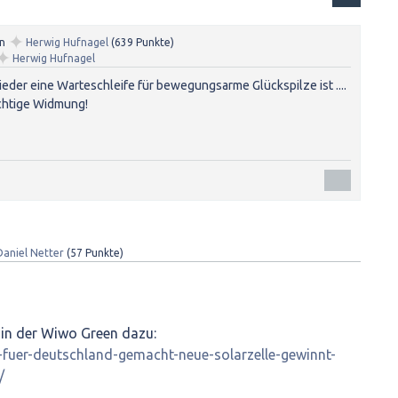
✦
on
Herwig Hufnagel
(
639
Punkte)
✦
Herwig Hufnagel
ieder eine Warteschleife für bewegungsarme Glückspilze ist ....
ichtige Widmung!
Daniel Netter
(
57
Punkte)
l in der Wiwo Green dazu:
e-fuer-deutschland-gemacht-neue-solarzelle-gewinnt-
/