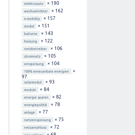
× 190
elektroauto
× 162
wechselrichter
× 157
e-mobility
× 151
modul
× 143
batterie
× 122
heizung
× 106
netzbetreiber
× 105
stromnetz
× 104
einspeisung
×
100% erneuerbare energien
97
× 93
solarmodul
× 84
module
× 82
energie sparen
× 78
energiepolitik
× 77
anlage
× 75
netzeinspeisung
× 72
netzanschluss
× 68
eeg-umlage