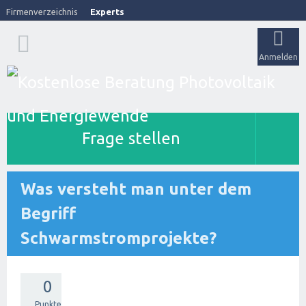
Firmenverzeichnis
Experts
Anmelden
Frage stellen
Was versteht man unter dem
Begriff
Schwarmstromprojekte?
0
Punkte