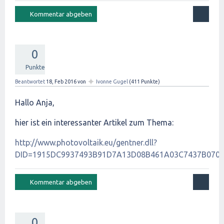
0
Punkte
✦
Beantwortet
18, Feb 2016
von
Ivonne Gugel
(
411
Punkte)
Hallo Anja,
hier ist ein interessanter Artikel zum Thema:
http://www.photovoltaik.eu/gentner.dll?
DID=1915DC9937493B91D7A13D08B461A03C7437B070
0