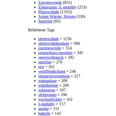
Energiewende
(851)
Elektroauto, E-mobility
(253)
Photovoltaik
(1,932)
Solare Wärme, Heizen
(330)
Speicher
(83)
Beliebteste Tags
photovoltaik
× 1256
photovoltaikanlage
× 990
energiewende
× 514
erneuerbare energien
× 345
eigenverbrauch
× 292
speicher
× 276
eeg
× 261
veröffentlichung
× 246
einspeisevergütung
× 227
solaranlage
× 209
solarthermie
× 200
solarstrom
× 197
elektroauto
× 190
wechselrichter
× 162
e-mobility
× 157
modul
× 151
batterie
× 143