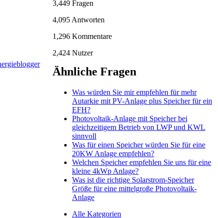
3,449
Fragen
4,095
Antworten
1,296
Kommentare
2,424
Nutzer
Ähnliche Fragen
Was würden Sie mir empfehlen für mehr
Autarkie mit PV-Anlage plus Speicher für ein
EFH?
Photovoltaik-Anlage mit Speicher bei
gleichzeitigem Betrieb von LWP und KWL
sinnvoll
Was für einen Speicher würden Sie für eine
20KW Anlage empfehlen?
Welchen Speicher empfehlen Sie uns für eine
kleine 4kWp Anlage?
Was ist die richtige Solarstrom-Speicher
Größe für eine mittelgroße Photovoltaik-
Anlage
Alle Kategorien