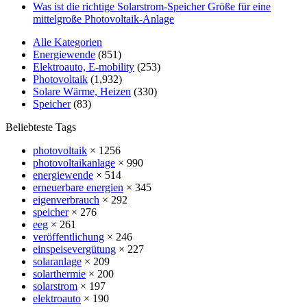
Was ist die richtige Solarstrom-Speicher Größe für eine
mittelgroße Photovoltaik-Anlage
Alle Kategorien
Energiewende
(851)
Elektroauto, E-mobility
(253)
Photovoltaik
(1,932)
Solare Wärme, Heizen
(330)
Speicher
(83)
Beliebteste Tags
photovoltaik
× 1256
photovoltaikanlage
× 990
energiewende
× 514
erneuerbare energien
× 345
eigenverbrauch
× 292
speicher
× 276
eeg
× 261
veröffentlichung
× 246
einspeisevergütung
× 227
solaranlage
× 209
solarthermie
× 200
solarstrom
× 197
elektroauto
× 190