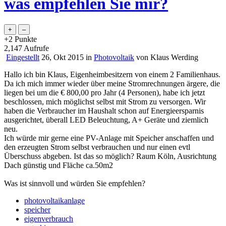
was empfehlen Sie mir?
+2
Punkte
2,147
Aufrufe
Eingestellt
26, Okt 2015
in
Photovoltaik
von
Klaus Werding
Hallo ich bin Klaus, Eigenheimbesitzern von einem 2 Familienhaus.
Da ich mich immer wieder über meine Stromrechnungen ärgere, die
liegen bei um die € 800,00 pro Jahr (4 Personen), habe ich jetzt
beschlossen, mich möglichst selbst mit Strom zu versorgen. Wir
haben die Verbraucher im Haushalt schon auf Energieersparnis
ausgerichtet, überall LED Beleuchtung, A+ Geräte und ziemlich
neu.
Ich würde mir gerne eine PV-Anlage mit Speicher anschaffen und
den erzeugten Strom selbst verbrauchen und nur einen evtl
Überschuss abgeben. Ist das so möglich? Raum Köln, Ausrichtung
Dach günstig und Fläche ca.50m2
Was ist sinnvoll und würden Sie empfehlen?
photovoltaikanlage
speicher
eigenverbrauch