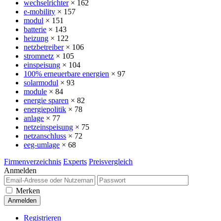
wechselrichter
× 162
e-mobility
× 157
modul
× 151
batterie
× 143
heizung
× 122
netzbetreiber
× 106
stromnetz
× 105
einspeisung
× 104
100% erneuerbare energien
× 97
solarmodul
× 93
module
× 84
energie sparen
× 82
energiepolitik
× 78
anlage
× 77
netzeinspeisung
× 75
netzanschluss
× 72
eeg-umlage
× 68
Firmenverzeichnis
Experts
Preisvergleich
Anmelden
Merken
Registrieren