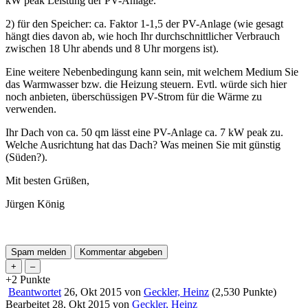
kW peak Leistung der PV-Anlage.
2) für den Speicher: ca. Faktor 1-1,5 der PV-Anlage (wie gesagt
hängt dies davon ab, wie hoch Ihr durchschnittlicher Verbrauch
zwischen 18 Uhr abends und 8 Uhr morgens ist).
Eine weitere Nebenbedingung kann sein, mit welchem Medium Sie
das Warmwasser bzw. die Heizung steuern. Evtl. würde sich hier
noch anbieten, überschüssigen PV-Strom für die Wärme zu
verwenden.
Ihr Dach von ca. 50 qm lässt eine PV-Anlage ca. 7 kW peak zu.
Welche Ausrichtung hat das Dach? Was meinen Sie mit günstig
(Süden?).
Mit besten Grüßen,
Jürgen König
+2
Punkte
Beantwortet
26, Okt 2015
von
Geckler, Heinz
(
2,530
Punkte)
Bearbeitet
28, Okt 2015
von
Geckler, Heinz