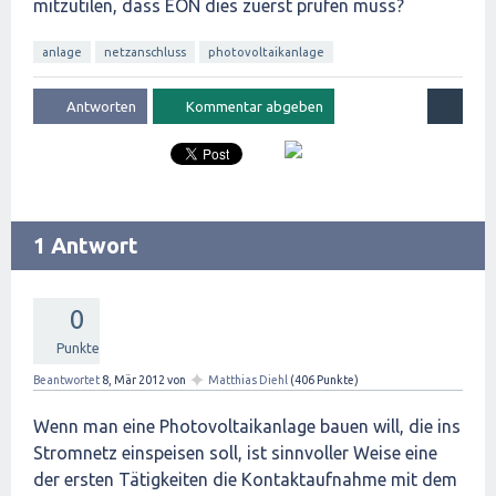
mitzutilen, dass EON dies zuerst prüfen muss?
anlage
netzanschluss
photovoltaikanlage
1 Antwort
0
Punkte
✦
Beantwortet
8, Mär 2012
von
Matthias Diehl
(
406
Punkte)
Wenn man eine Photovoltaikanlage bauen will, die ins
Stromnetz einspeisen soll, ist sinnvoller Weise eine
der ersten Tätigkeiten die Kontaktaufnahme mit dem