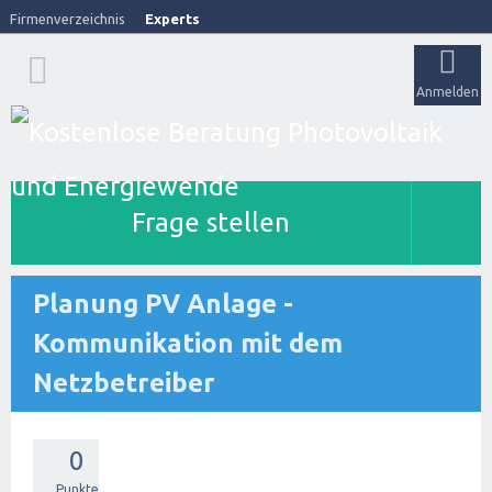
Firmenverzeichnis
Experts
Anmelden
Frage stellen
Planung PV Anlage -
Kommunikation mit dem
Netzbetreiber
0
Punkte