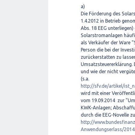
a)
Die Förderung des Solar
1.4.2012 in Betrieb gen
Abs. 18 EEG unterliegen)
Solarstromanlagen häufi
als Verkäufer der Ware "
Person die bei der Inves
zurückerstatten zu lasse
Umsatzsteuererklärung. D
und wie der nicht vergüt
(s.a.
http://sfv.de/artikel/is
wird mit einer Veröffen
vom 19.09.2014 zur "Ums
KWK-Anlagen; Abschaffu
durch die EEG-Novelle zur
http://www.bundesfinan
Anwendungserlass/2014-