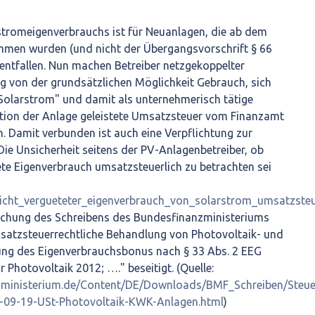
stromeigenverbrauchs ist für Neuanlagen, die ab dem
ommen wurden (und nicht der Übergangsvorschrift § 66
 entfallen. Nun machen Betreiber netzgekoppelter
g von der grundsätzlichen Möglichkeit Gebrauch, sich
Solarstrom" und damit als unternehmerisch tätige
tition der Anlage geleistete Umsatzsteuer vom Finanzamt
n. Damit verbunden ist auch eine Verpflichtung zur
ie Unsicherheit seitens der PV-Anlagenbetreiber, ob
ete Eigenverbrauch umsatzsteuerlich zu betrachten sei
t_nicht_vergueteter_eigenverbrauch_von_solarstrom_umsatzsteu
tlichung des Schreibens des Bundesfinanzministeriums
atzsteuerrechtliche Behandlung von Photovoltaik- und
ng des Eigenverbrauchsbonus nach § 33 Abs. 2 EEG
 Photovoltaik 2012; …." beseitigt. (Quelle:
zministerium.de/Content/DE/Downloads/BMF_Schreiben/Steue
09-19-USt-Photovoltaik-KWK-Anlagen.html
)