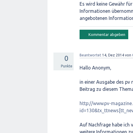
Es wird keine Gewähr für 
Informationen übernomme
angebotenen Informatio
Beantwortet
14, Dez 2014
von
0
Punkte
Hallo Anonym,
in einer Ausgabe des pv 
Beitrag zu diesem Thema
http://www.pv-magazine.
id=130&tx_ttnews[tt_
Auf Nachfrage habe ich 
weitere Informationen z