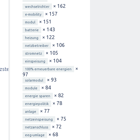
× 162
wechselrichter
× 157
e-mobility
× 151
modul
× 143
batterie
× 122
heizung
× 106
netzbetreiber
× 105
stromnetz
× 104
einspeisung
×
tzsteuer/Umsatzsteuer_Anwendungserlass/umsatzsteuer_anw
100% erneuerbare energien
97
× 93
solarmodul
× 84
module
× 82
energie sparen
× 78
energiepolitik
× 77
anlage
× 75
netzeinspeisung
× 72
netzanschluss
× 68
eeg-umlage