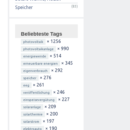
(83)
Speicher
Beliebteste Tags
× 1256
photovoltaik
× 990
photovoltaikanlage
× 514
energiewende
× 345
erneuerbare energien
× 292
eigenverbrauch
× 276
speicher
× 261
eeg
× 246
veröffentlichung
× 227
einspeisevergütung
× 209
solaranlage
× 200
solarthermie
× 197
solarstrom
× 190
elektroauto