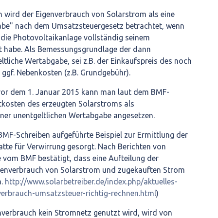
wird der Eigenverbrauch von Solarstrom als eine
abe" nach dem Umsatzsteuergesetz betrachtet, wenn
 die Photovoltaikanlage vollständig seinem
 habe. Als Bemessungsgrundlage der dann
ltliche Wertabgabe, sei z.B. der Einkaufspreis des noch
ggf. Nebenkosten (z.B. Grundgebühr).
vor dem 1. Januar 2015 kann man laut dem BMF-
tkosten des erzeugten Solarstroms als
er unentgeltlichen Wertabgabe angesetzen.
MF-Schreiben aufgeführte Beispiel zur Ermittlung der
te für Verwirrung gesorgt. Nach Berichten von
om BMF bestätigt, dass eine Aufteilung der
genverbrauch von Solarstrom und zugekauften Strom
a.
http://www.solarbetreiber.de/index.php/aktuelles-
verbrauch-umsatzsteuer-richtig-rechnen.html
)
verbrauch kein Stromnetz genutzt wird, wird von