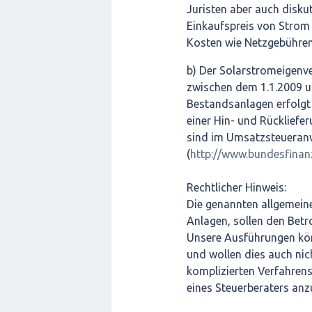
Juristen aber auch disku
Einkaufspreis von Strom
Kosten wie Netzgebühren, 
b) Der Solarstromeigenv
zwischen dem 1.1.2009 un
Bestandsanlagen erfolgt 
einer Hin- und Rücklief
sind im Umsatzsteueranw
(
http://www.bundesfina
Rechtlicher Hinweis:
Die genannten allgemein
Anlagen, sollen den Betr
Unsere Ausführungen kön
und wollen dies auch nich
komplizierten Verfahrens
eines Steuerberaters anz