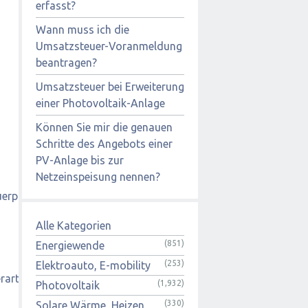
erfasst?
Wann muss ich die
Umsatzsteuer-Voranmeldung
beantragen?
Umsatzsteuer bei Erweiterung
einer Photovoltaik-Anlage
Können Sie mir die genauen
Schritte des Angebots einer
PV-Anlage bis zur
Netzeinspeisung nennen?
erpflichtig.htm
)
Alle Kategorien
(851)
Energiewende
(253)
Elektroauto, E-mobility
rarten/Umsatzsteuer/Umsatzsteuer-
(1,932)
Photovoltaik
(330)
Solare Wärme, Heizen