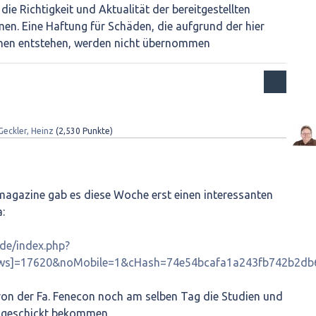
die Richtigkeit und Aktualität der bereitgestellten
n. Eine Haftung für Schäden, die aufgrund der hier
nen entstehen, werden nicht übernommen
Geckler, Heinz
(
2,530
Punkte)
magazine gab es diese Woche erst einen interessanten
:
de/index.php?
news]=17620&noMobile=1&cHash=74e54bcafa1a243fb742b2db
von der Fa. Fenecon noch am selben Tag die Studien und
ugeschickt bekommen.