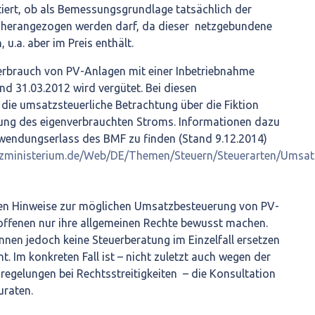
tiert, ob als Bemessungsgrundlage tatsächlich der
 herangezogen werden darf, da dieser netzgebundene
u.a. aber im Preis enthält.
erbrauch von PV-Anlagen mit einer Inbetriebnahme
d 31.03.2012 wird vergütet. Bei diesen
die umsatzsteuerliche Betrachtung über die Fiktion
erung des eigenverbrauchten Stroms. Informationen dazu
endungserlass des BMF zu finden (Stand 9.12.2014)
nzministerium.de/Web/DE/Themen/Steuern/Steuerarten/Umsa
en Hinweise zur möglichen Umsatzbesteuerung von PV-
offenen nur ihre allgemeinen Rechte bewusst machen.
nen jedoch keine Steuerberatung im Einzelfall ersetzen
t. Im konkreten Fall ist – nicht zuletzt auch wegen der
regelungen bei Rechtsstreitigkeiten – die Konsultation
uraten.