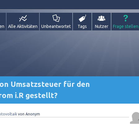
gen
Alle Aktivitäten
Unbeantwortet
Tags
Nutzer
Frage stellen
son Umsatzsteuer für den
om i.R gestellt?
otovoltaik
von
Anonym