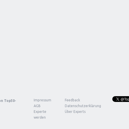
Impressum
Feedback
von
Top50-
AGB
Datenschutzerklärung
Experte
Über Experts
werden