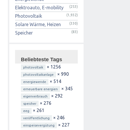
(253)
Elektroauto, E-mobility
(1,932)
Photovoltaik
(330)
Solare Wärme, Heizen
(83)
Speicher
Beliebteste Tags
× 1256
photovoltaik
× 990
photovoltaikanlage
× 514
energiewende
× 345
erneuerbare energien
× 292
eigenverbrauch
× 276
speicher
× 261
eeg
× 246
veröffentlichung
× 227
einspeisevergütung