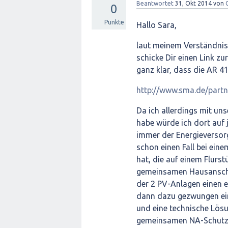
Beantwortet
31, Okt 2014
von
0
Punkte
Hallo Sara,
laut meinem Verständnis
schicke Dir einen Link z
ganz klar, dass die AR 41
http://www.sma.de/partn
Da ich allerdings mit un
habe würde ich dort auf 
immer der Energieversorge
schon einen Fall bei ein
hat, die auf einem Flurs
gemeinsamen Hausanschlus
der 2 PV-Anlagen einen e
dann dazu gezwungen ei
und eine technische Lösu
gemeinsamen NA-Schutz a