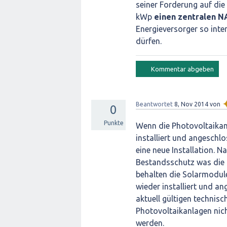
seiner Forderung auf die
kWp
einen zentralen N
Energieversorger so inte
dürfen.
Beantwortet
8, Nov 2014
von
0
Punkte
Wenn die Photovoltaikanl
installiert und angeschl
eine neue Installation. N
Bestandsschutz was die 
behalten die Solarmodule
wieder installiert und a
aktuell gültigen technis
Photovoltaikanlagen nich
werden.