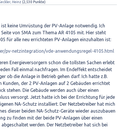
Geckler, Heinz
(
2,530
Punkte)
 ist keine Umrüstung der PV-Anlage notwendig. Ich
ur Seite von SMA zum Thema AR 4105 mit. Hier steht
05 für alle neu errichteten PV-Anlagen einzuhalten ist:
er/pv-netzintegration/vde-anwendungsregel-4105.html
seren Energieversorgern schon die tollsten Sachen erlebt
jeden Fall einmal nachfragen. Im Endeffekt entscheidet
r ob die Anlage in Betrieb gehen darf. Ich hatte z.B.
em Kunden, der 2 PV-Anlagen auf 2 Gebäuden errichtet
tück stehen. Die Gebäude werden auch über einen
s versorgt. Jetzt hatte ich bei der Errichtung für jede
igenen NA-Schutz installiert. Der Netzbetreiber hat mich
nes dieser beiden NA-Schutz-Geräte wieder auszubauen
ng zu finden mit der beide PV-Anlagen über einen
bgeschaltet werden. Der Netzbetreiber hat sich bei