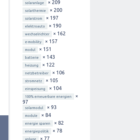
× 209
solaranlage
× 200
solarthermie
× 197
solarstrom
× 190
elektroauto
× 162
wechselrichter
× 157
e-mobility
× 151
modul
× 143
batterie
× 122
heizung
× 106
netzbetreiber
× 105
stromnetz
× 104
einspeisung
×
100% erneuerbare energien
97
× 93
solarmodul
× 84
module
× 82
energie sparen
× 78
energiepolitik
× 77
anlage