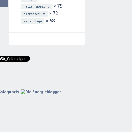
× 75
netzeinspeisung
× 72
netzanschluss
× 68
eeg-umlage