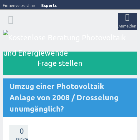
Firmenverzeichnis
Experts
Anmelden
Frage stellen
Umzug einer Photovoltaik
Anlage von 2008 / Drosselung
unumgänglich?
0
Punkte