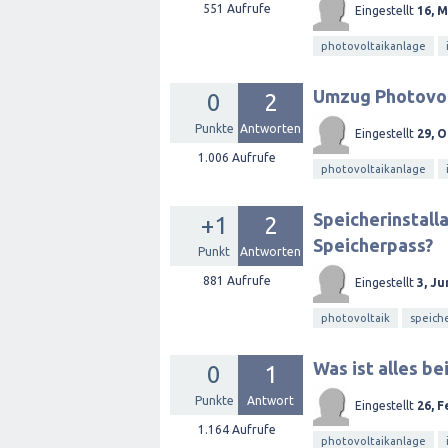
551
Aufrufe
Eingestellt
16, M
photovoltaikanlage
Umzug Photovol
0
2
Punkte
Antworten
Eingestellt
29, O
1.006
Aufrufe
photovoltaikanlage
Speicherinstall
+1
2
Speicherpass?
Punkt
Antworten
881
Aufrufe
Eingestellt
3, Ju
photovoltaik
speich
Was ist alles b
0
1
Punkte
Antwort
Eingestellt
26, F
1.164
Aufrufe
photovoltaikanlage