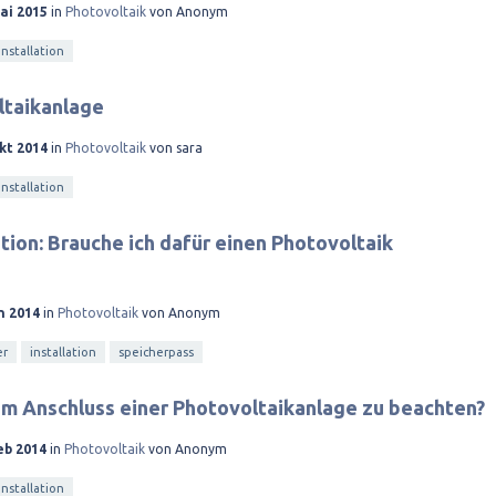
ai 2015
in
Photovoltaik
von
Anonym
installation
taikanlage
kt 2014
in
Photovoltaik
von
sara
installation
ation: Brauche ich dafür einen Photovoltaik
n 2014
in
Photovoltaik
von
Anonym
er
installation
speicherpass
eim Anschluss einer Photovoltaikanlage zu beachten?
eb 2014
in
Photovoltaik
von
Anonym
installation