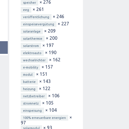
× 276
speicher
× 261
eeg
× 246
veröffentlichung
× 227
einspeisevergütung
× 209
solaranlage
× 200
solarthermie
× 197
solarstrom
× 190
elektroauto
× 162
wechselrichter
× 157
e-mobility
× 151
modul
× 143
batterie
× 122
heizung
× 106
netzbetreiber
× 105
stromnetz
× 104
einspeisung
×
100% erneuerbare energien
97
× 93
solarmodul