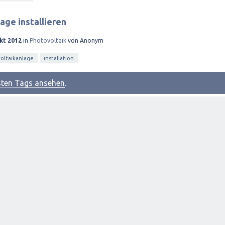
age installieren
kt 2012
in
Photovoltaik
von
Anonym
oltaikanlage
installation
esten Tags ansehen
.