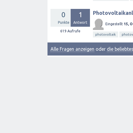
Photovoltaikanl
0
1
Punkte
Antwort
Eingestellt
15, O
619
Aufrufe
photovoltaik
photov
Alle Fragen anzeigen
oder
die beliebt