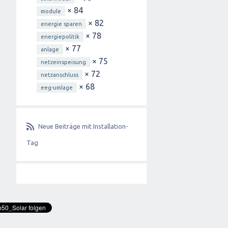
× 84
module
× 82
energie sparen
× 78
energiepolitik
× 77
anlage
× 75
netzeinspeisung
× 72
netzanschluss
× 68
eeg-umlage
Neue Beiträge mit Installation-
Tag