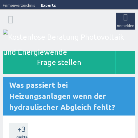
Firmenverzeichnis
Experts
Anmelden
Frage stellen
Was passiert bei
Heizungsanlagen wenn der
hydraulischer Abgleich fehlt?
+3
Punkte