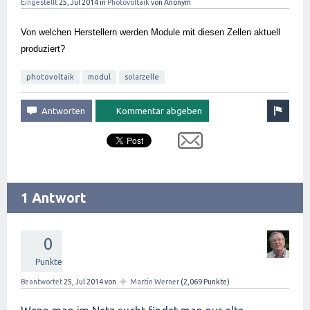
Eingestellt
25, Jul 2014
in
Photovoltaik
von
Anonym
Von welchen Herstellern werden Module mit diesen Zellen aktuell
produziert?
photovoltaik
modul
solarzelle
1 Antwort
0
Punkte
✦
Beantwortet
25, Jul 2014
von
Martin Werner
(
2,069
Punkte)