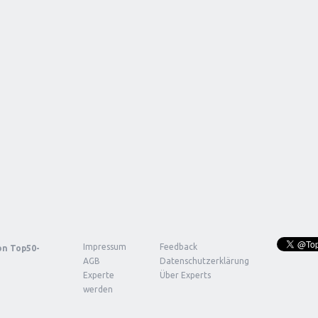
Impressum
Feedback
von
Top50-
AGB
Datenschutzerklärung
Experte
Über Experts
werden