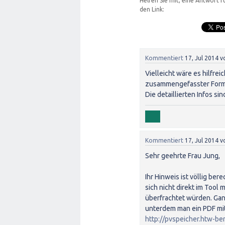
Helfen Sie mit, eine Antwort 
den Link:
Kommentiert
17, Jul 2014
v
Vielleicht wäre es hilfre
zusammengefasster Form 
Die detaillierten Infos si
Kommentiert
17, Jul 2014
v
Sehr geehrte Frau Jung,
Ihr Hinweis ist völlig be
sich nicht direkt im Tool
überfrachtet würden. Ganz
unterdem man ein PDF mit
http://pvspeicher.htw-b