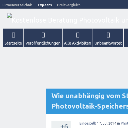
Firmenverzeichnis
Experts
Preisvergleich
Startseite
Veröffentlichungen
Alle Aktivitäten
Unbeantwortet
Wie unabhängig vom St
Photovoltaik-Speicher
Eingestellt
17, Jul 2014
in
Phot
+6