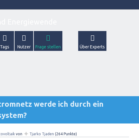
Tags
Nutzer
Frage stellen
Über Experts
romnetz werde ich durch ein
system?
✦
ovoltaik
von
Tjarko Tjaden
(
264
Punkte)