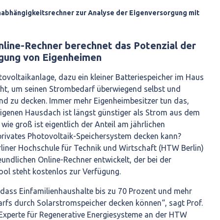
nabhängigkeitsrechner zur Analyse der Eigenversorgung mit
nline-Rechner berechnet das Potenzial der
gung von Eigenheimen
ovoltaikanlage, dazu ein kleiner Batteriespeicher im Haus
ht, um seinen Strombedarf überwiegend selbst und
d zu decken. Immer mehr Eigenheimbesitzer tun das,
genen Hausdach ist längst günstiger als Strom aus dem
wie groß ist eigentlich der Anteil am jährlichen
 privates Photovoltaik-Speichersystem decken kann?
rliner Hochschule für Technik und Wirtschaft (HTW Berlin)
undlichen Online-Rechner entwickelt, der bei der
ool steht kostenlos zur Verfügung.
 dass Einfamilienhaushalte bis zu 70 Prozent und mehr
arfs durch Solarstromspeicher decken können“, sagt Prof.
 Experte für Regenerative Energiesysteme an der HTW