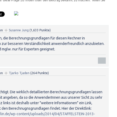
für diese Frage zu finden oder den Beitrag bekannt zu machen. Teilen Sie
✦
on
Susanne Jung
(
1,633
Punkte)
ich, die Berechnungsgrundlagen für diesen Rechner in
zur besseren Verständlichkeit anwenderfreundlich anzubieten.
nd mglw. nur für Experten geeignet.
✦
on
Tjarko Tjaden
(
264
Punkte)
rechtigt. Die wirklich detaillierten Berechnungsgrundlagen lassen
 mit angeben, da so die AnwenderInnen aus unserer Sicht zu sehr
 links ist deshalb unter "weitere Informationen" ein Link,
 den Berechnugnsgrundlagen findet. Hier der Direktlink:
erlin.de/wp-content/uploads/2014/04/STAFFELSTEIN-2013-