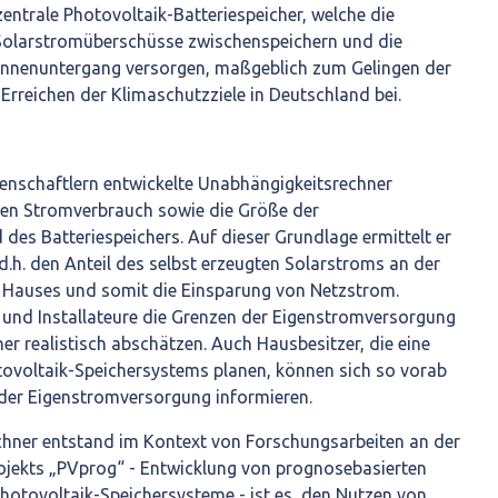
zentrale Photovoltaik-Batteriespeicher, welche die
olarstromüberschüsse zwischenspeichern und die
nenuntergang versorgen, maßgeblich zum Gelingen der
rreichen der Klimaschutzziele in Deutschland bei.
nschaftlern entwickelte Unabhängigkeitsrechner
llen Stromverbrauch sowie die Größe der
des Batteriespeichers. Auf dieser Grundlage ermittelt er
d.h. den Anteil des selbst erzeugten Solarstroms an der
 Hauses und somit die Einsparung von Netzstrom.
und Installateure die Grenzen der Eigenstromversorgung
r realistisch abschätzen. Auch Hausbesitzer, die eine
ovoltaik-Speichersystems planen, können sich so vorab
 der Eigenstromversorgung informieren.
hner entstand im Kontext von Forschungsarbeiten an der
rojekts „PVprog“ - Entwicklung von prognosebasierten
Photovoltaik-Speichersysteme - ist es, den Nutzen von