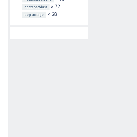
× 72
netzanschluss
× 68
eeg-umlage