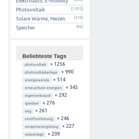
Elektroauto, E-mobility
(1,932)
Photovoltaik
(330)
Solare Wärme, Heizen
(83)
Speicher
Beliebteste Tags
× 1256
photovoltaik
× 990
photovoltaikanlage
× 514
energiewende
× 345
erneuerbare energien
× 292
eigenverbrauch
× 276
speicher
× 261
eeg
× 246
veröffentlichung
× 227
einspeisevergütung
× 209
solaranlage