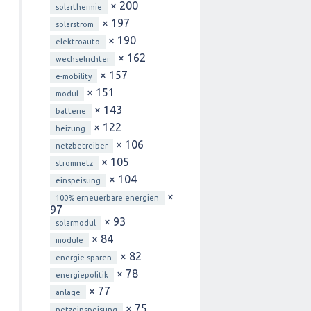
× 200
solarthermie
× 197
solarstrom
× 190
elektroauto
× 162
wechselrichter
× 157
e-mobility
× 151
modul
× 143
batterie
× 122
heizung
× 106
netzbetreiber
× 105
stromnetz
× 104
einspeisung
×
100% erneuerbare energien
97
× 93
solarmodul
× 84
module
× 82
energie sparen
× 78
energiepolitik
× 77
anlage
× 75
netzeinspeisung