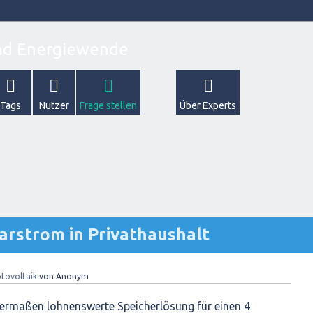
Tags
Nutzer
Frage stellen
Über Experts
arstrom in Privathaushalt
tovoltaik
von
Anonym
igermaßen lohnenswerte Speicherlösung für einen 4