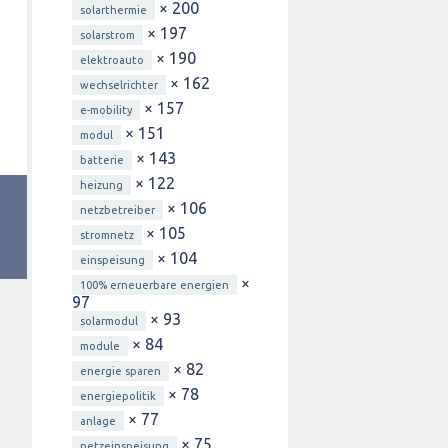
× 200
solarthermie
× 197
solarstrom
× 190
elektroauto
× 162
wechselrichter
× 157
e-mobility
× 151
modul
× 143
batterie
× 122
heizung
× 106
netzbetreiber
× 105
stromnetz
× 104
einspeisung
×
100% erneuerbare energien
97
× 93
solarmodul
× 84
module
× 82
energie sparen
× 78
energiepolitik
× 77
anlage
× 75
netzeinspeisung