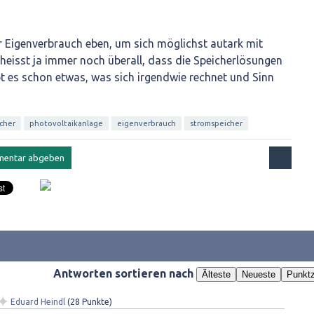
r Eigenverbrauch eben, um sich möglichst autark mit
heisst ja immer noch überall, dass die Speicherlösungen
ibt es schon etwas, was sich irgendwie rechnet und Sinn
cher
photovoltaikanlage
eigenverbrauch
stromspeicher
Antworten sortieren nach
Älteste
Neueste
Punktz
✦
Eduard Heindl
(
28
Punkte)