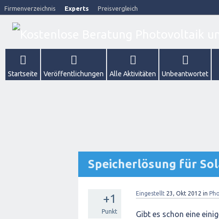
Firmenverzeichnis
Experts
Preisvergleich
Startseite
Veröffentlichungen
Alle Aktivitäten
Unbeantwortet
Speicherlösung für Sol
Eingestellt
23, Okt 2012
in
Pho
+1
Punkt
Gibt es schon eine ein