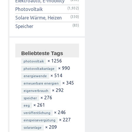
Elektroauto, E-mobility
(1,932)
Photovoltaik
(330)
Solare Wärme, Heizen
(83)
Speicher
Beliebteste Tags
× 1256
photovoltaik
× 990
photovoltaikanlage
× 514
energiewende
× 345
erneuerbare energien
× 292
eigenverbrauch
× 276
speicher
× 261
eeg
× 246
veröffentlichung
× 227
einspeisevergütung
× 209
solaranlage