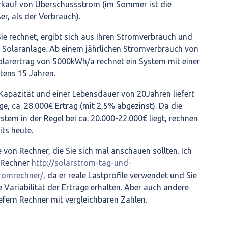
rkauf von Überschussstrom (im Sommer ist die
r, als der Verbrauch).
Sie rechnet, ergibt sich aus Ihren Stromverbrauch und
 Solaranlage. Ab einem jährlichen Stromverbrauch von
arertrag von 5000kWh/a rechnet ein System mit einer
ens 15 Jahren.
Kapazität und einer Lebensdauer von 20Jahren liefert
e, ca. 28.000€ Ertrag (mit 2,5% abgezinst). Da die
stem in der Regel bei ca. 20.000-22.000€ liegt, rechnen
its heute.
e von Rechner, die Sie sich mal anschauen sollten. Ich
 Rechner
http://solarstrom-tag-und-
tromrechner/
, da er reale Lastprofile verwendet und Sie
e Variabilität der Erträge erhalten. Aber auch andere
liefern Rechner mit vergleichbaren Zahlen.