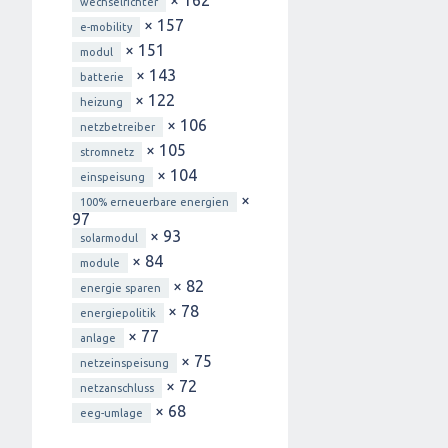
wechselrichter
× 157
e-mobility
× 151
modul
× 143
batterie
× 122
heizung
× 106
netzbetreiber
× 105
stromnetz
× 104
einspeisung
×
100% erneuerbare energien
97
× 93
solarmodul
× 84
module
× 82
energie sparen
× 78
energiepolitik
× 77
anlage
× 75
netzeinspeisung
× 72
netzanschluss
× 68
eeg-umlage