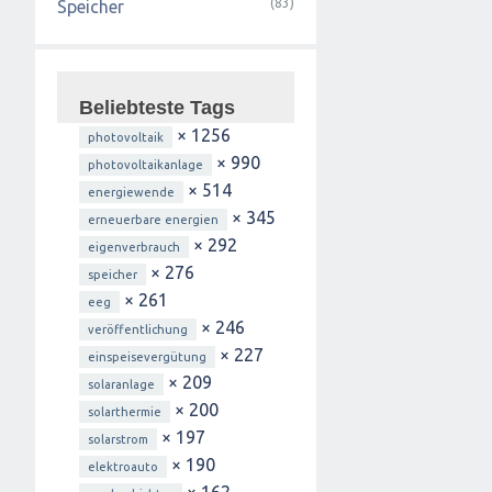
(83)
Speicher
Beliebteste Tags
× 1256
photovoltaik
× 990
photovoltaikanlage
× 514
energiewende
× 345
erneuerbare energien
× 292
eigenverbrauch
× 276
speicher
× 261
eeg
× 246
veröffentlichung
× 227
einspeisevergütung
× 209
solaranlage
× 200
solarthermie
× 197
solarstrom
× 190
elektroauto
× 162