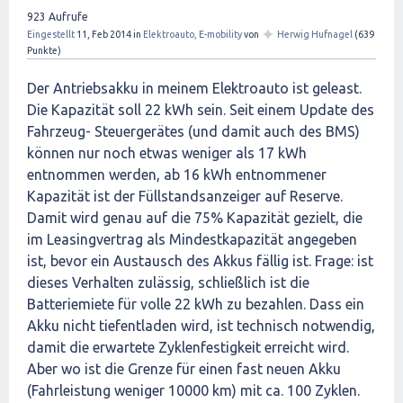
923
Aufrufe
✦
Eingestellt
11, Feb 2014
in
Elektroauto, E-mobility
von
Herwig Hufnagel
(
639
Punkte)
Der Antriebsakku in meinem Elektroauto ist geleast.
Die Kapazität soll 22 kWh sein. Seit einem Update des
Fahrzeug- Steuergerätes (und damit auch des BMS)
können nur noch etwas weniger als 17 kWh
entnommen werden, ab 16 kWh entnommener
Kapazität ist der Füllstandsanzeiger auf Reserve.
Damit wird genau auf die 75% Kapazität gezielt, die
im Leasingvertrag als Mindestkapazität angegeben
ist, bevor ein Austausch des Akkus fällig ist. Frage: ist
dieses Verhalten zulässig, schließlich ist die
Batteriemiete für volle 22 kWh zu bezahlen. Dass ein
Akku nicht tiefentladen wird, ist technisch notwendig,
damit die erwartete Zyklenfestigkeit erreicht wird.
Aber wo ist die Grenze für einen fast neuen Akku
(Fahrleistung weniger 10000 km) mit ca. 100 Zyklen.