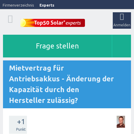
Firmenverzeichnis
Experts
Anmelden
Frage stellen
Mietvertrag für
Antriebsakkus - Änderung der
Kapazität durch den
Hersteller zulässig?
+1
Punkt