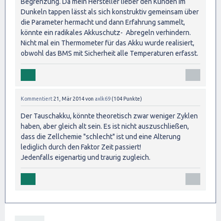
Begrenzung. Da mein Hersteller lieber den Kunden im
Dunkeln tappen lässt als sich konstruktiv gemeinsam über
die Parameter hermacht und dann Erfahrung sammelt,
könnte ein radikales Akkuschutz- Abregeln verhindern.
Nicht mal ein Thermometer für das Akku wurde realisiert,
obwohl das BMS mit Sicherheit alle Temperaturen erfasst.
Kommentiert
21, Mär 2014
von
axlk69
(
104
Punkte)
Der Tauschakku, könnte theoretisch zwar weniger Zyklen
haben, aber gleich alt sein. Es ist nicht auszuschließen,
dass die Zellchemie "schlecht" ist und eine Alterung
lediglich durch den Faktor Zeit passiert!
Jedenfalls eigenartig und traurig zugleich.