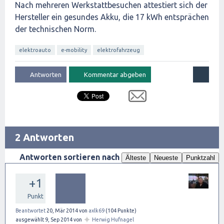
Nach mehreren Werkstattbesuchen attestiert sich der
Hersteller ein gesundes Akku, die 17 kWh entsprächen
der technischen Norm.
elektroauto
e-mobility
elektrofahrzeug
2 Antworten
Antworten sortieren nach
Älteste
Neueste
Punktzahl
+1
Punkt
Beantwortet
20, Mär 2014
von
axlk69
(
104
Punkte)
✦
ausgewählt
9, Sep 2014
von
Herwig Hufnagel