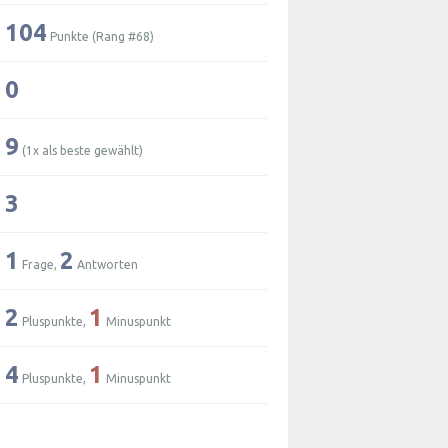
104
Punkte (Rang #
68
)
0
9
(
1
x als beste gewählt)
3
1
2
Frage,
Antworten
2
1
Pluspunkte,
Minuspunkt
4
1
Pluspunkte,
Minuspunkt