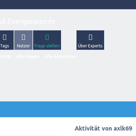
Tags
Nutzer
Frage stellen
Über Experts
ivität
Alle Fragen
Alle Antworten
Aktivität von axlk69