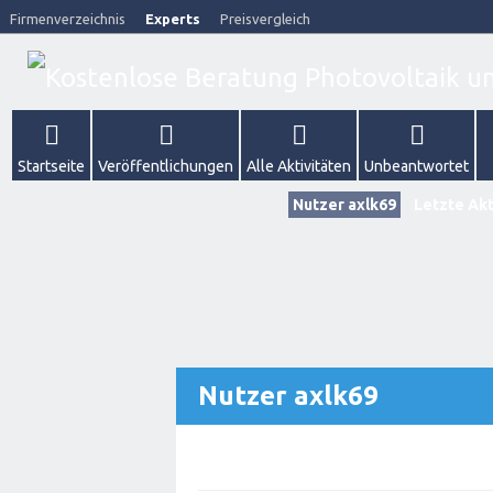
Firmenverzeichnis
Experts
Preisvergleich
Startseite
Veröffentlichungen
Alle Aktivitäten
Unbeantwortet
Nutzer axlk69
Letzte Akt
Nutzer axlk69