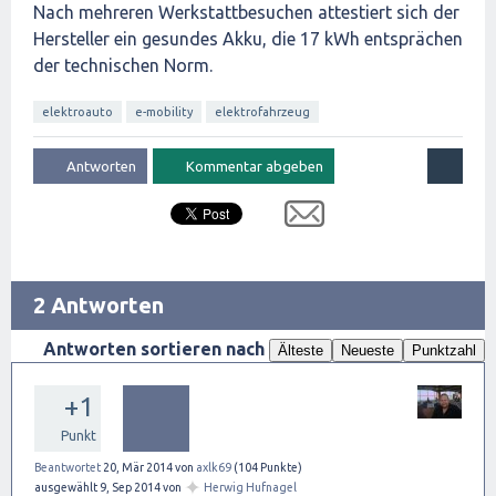
Nach mehreren Werkstattbesuchen attestiert sich der
Hersteller ein gesundes Akku, die 17 kWh entsprächen
der technischen Norm.
elektroauto
e-mobility
elektrofahrzeug
2 Antworten
Antworten sortieren nach
Älteste
Neueste
Punktzahl
+1
Punkt
Beantwortet
20, Mär 2014
von
axlk69
(
104
Punkte)
✦
ausgewählt
9, Sep 2014
von
Herwig Hufnagel