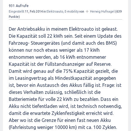
931
Aufrufe
✦
Eingestellt
11, Feb 2014
in
Elektroauto, E-mobility
von
Herwig Hufnagel
(
639
Punkte)
Der Antriebsakku in meinem Elektroauto ist geleast.
Die Kapazität soll 22 kWh sein. Seit einem Update des
Fahrzeug- Steuergerätes (und damit auch des BMS)
können nur noch etwas weniger als 17 kWh
entnommen werden, ab 16 kWh entnommener
Kapazität ist der Füllstandsanzeiger auf Reserve.
Damit wird genau auf die 75% Kapazität gezielt, die
im Leasingvertrag als Mindestkapazität angegeben
ist, bevor ein Austausch des Akkus fällig ist. Frage: ist
dieses Verhalten zulässig, schließlich ist die
Batteriemiete für volle 22 kWh zu bezahlen. Dass ein
Akku nicht tiefentladen wird, ist technisch notwendig,
damit die erwartete Zyklenfestigkeit erreicht wird.
Aber wo ist die Grenze für einen fast neuen Akku
(Fahrleistung weniger 10000 km) mit ca. 100 Zyklen.