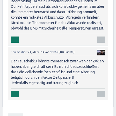
Begrenzung. Da mein Hersteller lieber den Kunden im
Dunkeln tappen lässt als sich konstruktiv gemeinsam über
die Parameter hermacht und dann Erfahrung sammelt,
könnte ein radikales Akkuschutz- Abregeln verhindern.
Nicht mal ein Thermometer für das Akku wurde realisiert,
obwohl das BMS mit Sicherheit alle Temperaturen erfasst.
Kommentiert
21, Mär 2014
von
axlk69
(
104
Punkte)
Der Tauschakku, könnte theoretisch zwar weniger Zyklen
haben, aber gleich alt sein. Es ist nicht auszuschließen,
dass die Zellchemie "schlecht" ist und eine Alterung
lediglich durch den Faktor Zeit passiert!
Jedenfalls eigenartig und traurig zugleich.