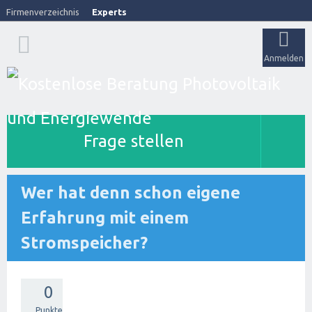
Firmenverzeichnis
Experts
Anmelden
Frage stellen
Wer hat denn schon eigene
Erfahrung mit einem
Stromspeicher?
0
Punkte