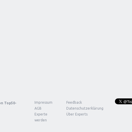
Impressum
Feedback
von
Top50-
AGB
Datenschutzerklärung
Experte
Über Experts
werden