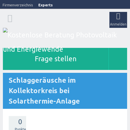
Firmenverzeichnis
Experts
Anmelden
Frage stellen
Schlaggeräusche im
Kollektorkreis bei
Solarthermie-Anlage
0
Punkte