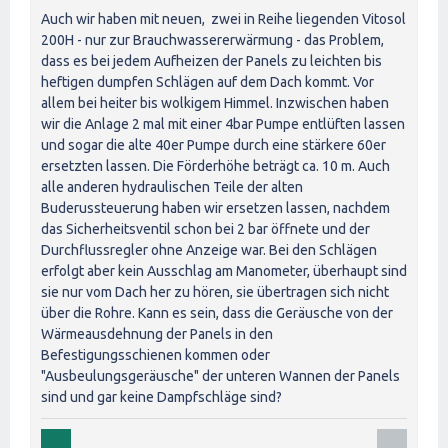
Auch wir haben mit neuen, zwei in Reihe liegenden Vitosol
200H - nur zur Brauchwassererwärmung - das Problem,
dass es bei jedem Aufheizen der Panels zu leichten bis
heftigen dumpfen Schlägen auf dem Dach kommt. Vor
allem bei heiter bis wolkigem Himmel. Inzwischen haben
wir die Anlage 2 mal mit einer 4bar Pumpe entlüften lassen
und sogar die alte 40er Pumpe durch eine stärkere 60er
ersetzten lassen. Die Förderhöhe beträgt ca. 10 m. Auch
alle anderen hydraulischen Teile der alten
Buderussteuerung haben wir ersetzen lassen, nachdem
das Sicherheitsventil schon bei 2 bar öffnete und der
Durchflussregler ohne Anzeige war. Bei den Schlägen
erfolgt aber kein Ausschlag am Manometer, überhaupt sind
sie nur vom Dach her zu hören, sie übertragen sich nicht
über die Rohre. Kann es sein, dass die Geräusche von der
Wärmeausdehnung der Panels in den
Befestigungsschienen kommen oder
"Ausbeulungsgeräusche" der unteren Wannen der Panels
sind und gar keine Dampfschläge sind?