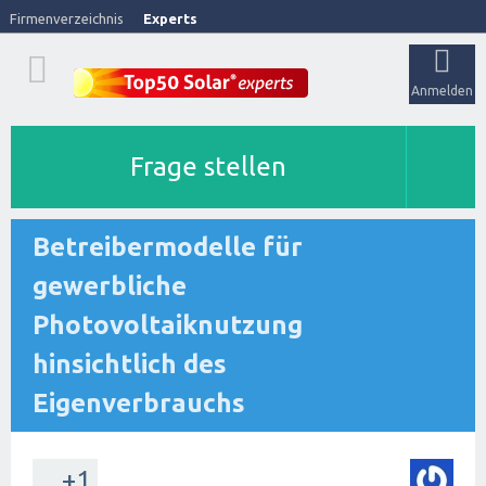
Firmenverzeichnis
Experts
Anmelden
Frage stellen
Betreibermodelle für
gewerbliche
Photovoltaiknutzung
hinsichtlich des
Eigenverbrauchs
+1