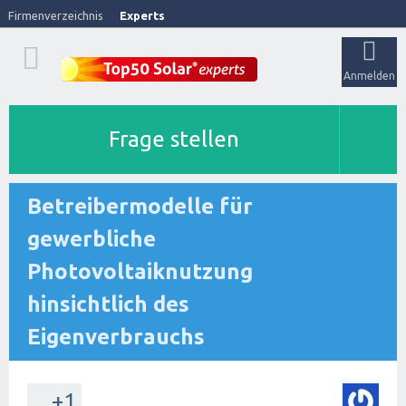
Firmenverzeichnis
Experts
Anmelden
Frage stellen
Betreibermodelle für
gewerbliche
Photovoltaiknutzung
hinsichtlich des
Eigenverbrauchs
+1