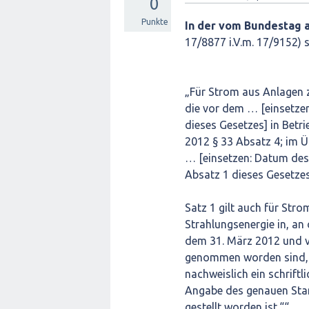
0
Punkte
In der vom Bundestag 
17/8877 i.V.m. 17/9152)
„Für Strom aus Anlagen 
die vor dem … [einsetzen
dieses Gesetzes] in Bet
2012 § 33 Absatz 4; im Ü
… [einsetzen: Datum des 
Absatz 1 dieses Gesetzes
Satz 1 gilt auch für Str
Strahlungsenergie in, a
dem 31. März 2012 und v
genommen worden sind, w
nachweislich ein schrift
Angabe des genauen Stan
gestellt worden ist.““