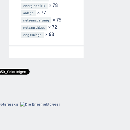
× 78
energiepolitik
× 77
anlage
× 75
netzeinspeisung
× 72
netzanschluss
× 68
eeg-umlage