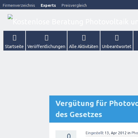
Firmenverzeichnis
Experts
Preisvergleich
Startseite
Veröffentlichungen
Alle Aktivitäten
Unbeantwortet
Vergütung für Photovo
des Gesetzes
Eingestellt
13, Apr 2012
in
Pho
0