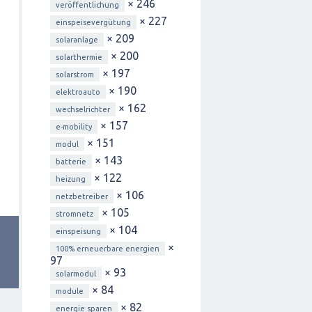
× 246
veröffentlichung
× 227
einspeisevergütung
× 209
solaranlage
× 200
solarthermie
× 197
solarstrom
× 190
elektroauto
× 162
wechselrichter
× 157
e-mobility
× 151
modul
× 143
batterie
× 122
heizung
× 106
netzbetreiber
× 105
stromnetz
× 104
einspeisung
×
100% erneuerbare energien
97
× 93
solarmodul
× 84
module
× 82
energie sparen