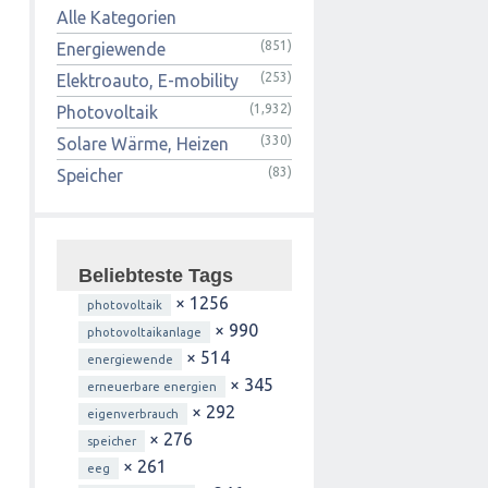
Alle Kategorien
(851)
Energiewende
(253)
Elektroauto, E-mobility
(1,932)
Photovoltaik
(330)
Solare Wärme, Heizen
(83)
Speicher
Beliebteste Tags
× 1256
photovoltaik
× 990
photovoltaikanlage
× 514
energiewende
× 345
erneuerbare energien
× 292
eigenverbrauch
× 276
speicher
× 261
eeg