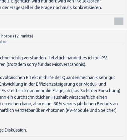
elt. Eigentlich wird nur dort wird von "Kollektoren"
n der Fragesteller die Frage nochmals konkretisieren.
Photon
(
12
Punkte)
oton
chon richtig verstanden - letztlich handelt es ich bei PV-
n (trotzdem sorry für das Missverständnis).
ovoltaischen Effekt mithilfe der Quantenmechanik sehr gut
Entwicklung in der Effizienzsteigerung der Modul- und
 Es stellt sich nunmehr die Frage, ob (aus Sicht der Forschung)
ann ein durchschnittlicher Haushalt wirtschaftlich einen
 erreichen kann, also mind. 80% seines jährlichen Bedarfs an
chaftlich vertretbar über Photonen (PV-Module und Speicher)
ge Diskussion.