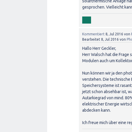
solarthermische Anlage hand
gesprochen. Vielleicht kan
Kommentiert
8, Jul 2016
von
Bearbeitet
8, Jul 2016
von
Ph
Hallo Herr Geckler,
Herr Walsch hat die Frage s
Modulen auch um Kollektore
Nun können wir ja den phot
verstehen. Die technische 
Speichersysteme ist rasant.
jetzt schon absehbar ist, w
Autarkiegrad von mind. 80%
elektrischer Energie wirts
abdecken kann.
Ich freue mich über eine re