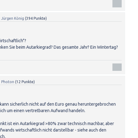
n
Jürgen König
(
394
Punkte)
rtschaftlich"?
ken Sie beim Autarkiegrad? Das gesamte Jahr? Ein Wintertag?
n
Photon
(
12
Punkte)
h" kann sicherlich nicht auf den Euro genau heruntergebrochen
lich um einen vertretbaren Aufwand handeln.
kt ist ein Autarkiegrad >80% zwar technisch machbar, aber
ands wirtschaftlich nicht darstellbar - siehe auch den
ch.