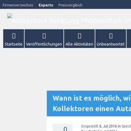
Firmenverzeichnis
Experts
Preisvergleich
Startseite
Veröffentlichungen
Alle Aktivitäten
Unbeantwortet
Wann ist es möglich, wi
Kollektoren einen Aut
Eingestellt
6, Jul 2016
in
Speic
0