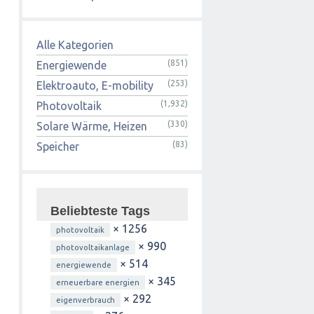
Alle Kategorien
(851)
Energiewende
(253)
Elektroauto, E-mobility
(1,932)
Photovoltaik
(330)
Solare Wärme, Heizen
(83)
Speicher
Beliebteste Tags
× 1256
photovoltaik
× 990
photovoltaikanlage
× 514
energiewende
× 345
erneuerbare energien
× 292
eigenverbrauch