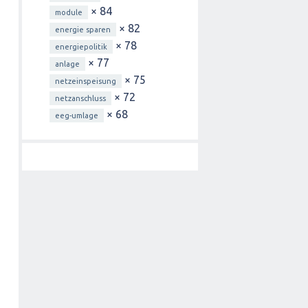
× 84
module
× 82
energie sparen
× 78
energiepolitik
× 77
anlage
× 75
netzeinspeisung
× 72
netzanschluss
× 68
eeg-umlage