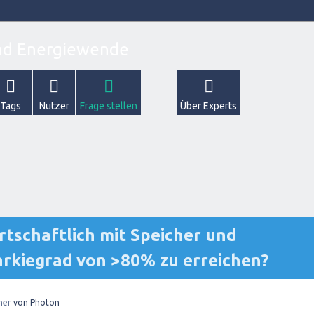
Tags
Nutzer
Frage stellen
Über Experts
rtschaftlich mit Speicher und
arkiegrad von >80% zu erreichen?
her
von
Photon