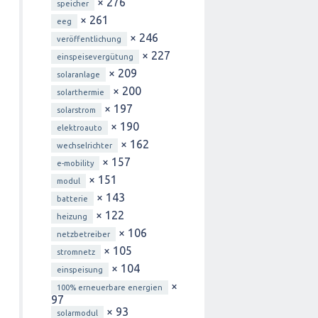
× 276
speicher
× 261
eeg
× 246
veröffentlichung
× 227
einspeisevergütung
× 209
solaranlage
× 200
solarthermie
× 197
solarstrom
× 190
elektroauto
× 162
wechselrichter
× 157
e-mobility
× 151
modul
× 143
batterie
× 122
heizung
× 106
netzbetreiber
× 105
stromnetz
× 104
einspeisung
×
100% erneuerbare energien
97
× 93
solarmodul