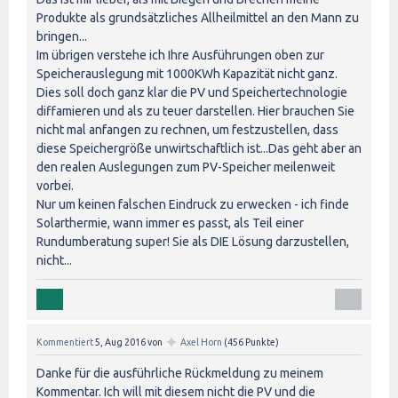
Produkte als grundsätzliches Allheilmittel an den Mann zu
bringen...
Im übrigen verstehe ich Ihre Ausführungen oben zur
Speicherauslegung mit 1000KWh Kapazität nicht ganz.
Dies soll doch ganz klar die PV und Speichertechnologie
diffamieren und als zu teuer darstellen. Hier brauchen Sie
nicht mal anfangen zu rechnen, um festzustellen, dass
diese Speichergröße unwirtschaftlich ist...Das geht aber an
den realen Auslegungen zum PV-Speicher meilenweit
vorbei.
Nur um keinen falschen Eindruck zu erwecken - ich finde
Solarthermie, wann immer es passt, als Teil einer
Rundumberatung super! Sie als DIE Lösung darzustellen,
nicht...
✦
Kommentiert
5, Aug 2016
von
Axel Horn
(
456
Punkte)
Danke für die ausführliche Rückmeldung zu meinem
Kommentar. Ich will mit diesem nicht die PV und die