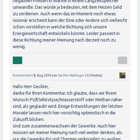
negativen Preisen in Wärme in einem Langzeitspeicher
umwandle. Das würde ja bedeuten, mit dem Heizen Geld
zu verdienen. Auch wenn das im Moment noch etwas
visionär erscheint kann der Eine oder Andere sich vielleicht
schon vorstellen in welche Richtung sich unsere
Energiewirtschaft entwickeln könnte. Leider passiert in
diese Richtung meiner Meinung nach derzeit noch zu
wenig.
Kommentiert
8, Aug 2016
von
Steffen Bahlinger
(
12
Punkte)
Hallo Herr Geckler,
danke für Ihren Kommentar. Ich glaube, dass wir Ihrem
Wunsch PV/Elektrolyse/Wasserstoff oder Methan näher
sind, als geglaubt wird. Einige Entwicklungen der letzten
Monate lassen mich hier vorsichtig optimistisch in die
Zukunft blicken.
Und zum zusammenwachsen der Gewerke: Auch hier
müssen wir meiner Meinung nach viel weiter denken, als
nur die Gewerke PV und Thermie verknüpfen zu wollen: