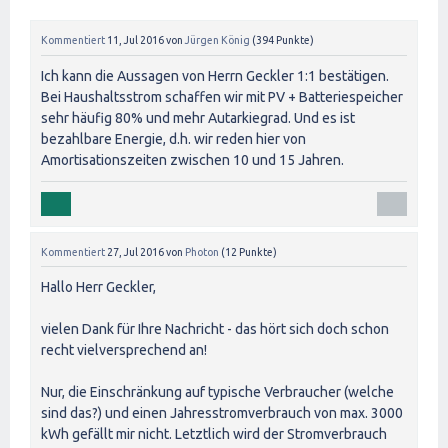
Kommentiert
11, Jul 2016
von
Jürgen König
(
394
Punkte)
Ich kann die Aussagen von Herrn Geckler 1:1 bestätigen.
Bei Haushaltsstrom schaffen wir mit PV + Batteriespeicher
sehr häufig 80% und mehr Autarkiegrad. Und es ist
bezahlbare Energie, d.h. wir reden hier von
Amortisationszeiten zwischen 10 und 15 Jahren.
Kommentiert
27, Jul 2016
von
Photon
(
12
Punkte)
Hallo Herr Geckler,
vielen Dank für Ihre Nachricht - das hört sich doch schon
recht vielversprechend an!
Nur, die Einschränkung auf typische Verbraucher (welche
sind das?) und einen Jahresstromverbrauch von max. 3000
kWh gefällt mir nicht. Letztlich wird der Stromverbrauch