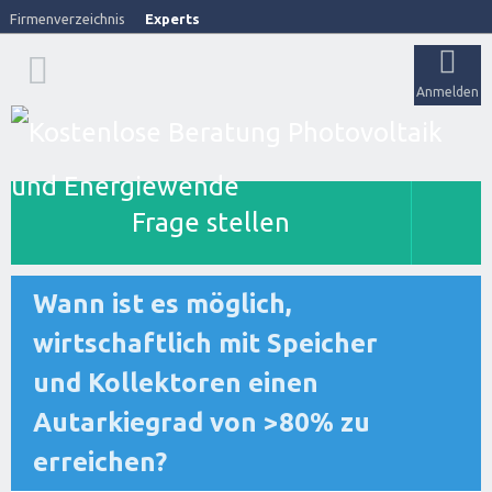
Firmenverzeichnis
Experts
Anmelden
Frage stellen
Wann ist es möglich,
wirtschaftlich mit Speicher
und Kollektoren einen
Autarkiegrad von >80% zu
erreichen?