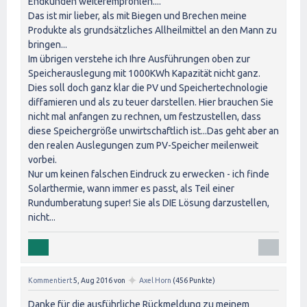
Endkunden weiterempfohlen....
Das ist mir lieber, als mit Biegen und Brechen meine
Produkte als grundsätzliches Allheilmittel an den Mann zu
bringen...
Im übrigen verstehe ich Ihre Ausführungen oben zur
Speicherauslegung mit 1000KWh Kapazität nicht ganz.
Dies soll doch ganz klar die PV und Speichertechnologie
diffamieren und als zu teuer darstellen. Hier brauchen Sie
nicht mal anfangen zu rechnen, um festzustellen, dass
diese Speichergröße unwirtschaftlich ist...Das geht aber an
den realen Auslegungen zum PV-Speicher meilenweit
vorbei.
Nur um keinen falschen Eindruck zu erwecken - ich finde
Solarthermie, wann immer es passt, als Teil einer
Rundumberatung super! Sie als DIE Lösung darzustellen,
nicht...
✦
Kommentiert
5, Aug 2016
von
Axel Horn
(
456
Punkte)
Danke für die ausführliche Rückmeldung zu meinem