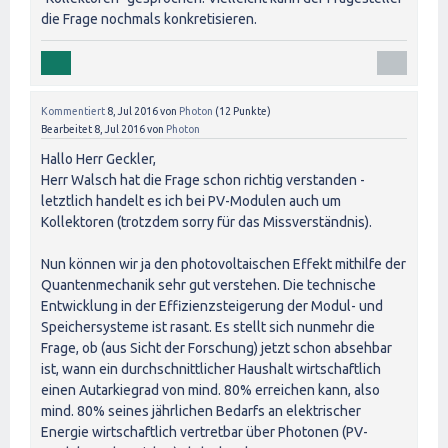
die Frage nochmals konkretisieren.
Kommentiert
8, Jul 2016
von
Photon
(
12
Punkte)
Bearbeitet
8, Jul 2016
von
Photon
Hallo Herr Geckler,
Herr Walsch hat die Frage schon richtig verstanden -
letztlich handelt es ich bei PV-Modulen auch um
Kollektoren (trotzdem sorry für das Missverständnis).
Nun können wir ja den photovoltaischen Effekt mithilfe der
Quantenmechanik sehr gut verstehen. Die technische
Entwicklung in der Effizienzsteigerung der Modul- und
Speichersysteme ist rasant. Es stellt sich nunmehr die
Frage, ob (aus Sicht der Forschung) jetzt schon absehbar
ist, wann ein durchschnittlicher Haushalt wirtschaftlich
einen Autarkiegrad von mind. 80% erreichen kann, also
mind. 80% seines jährlichen Bedarfs an elektrischer
Energie wirtschaftlich vertretbar über Photonen (PV-