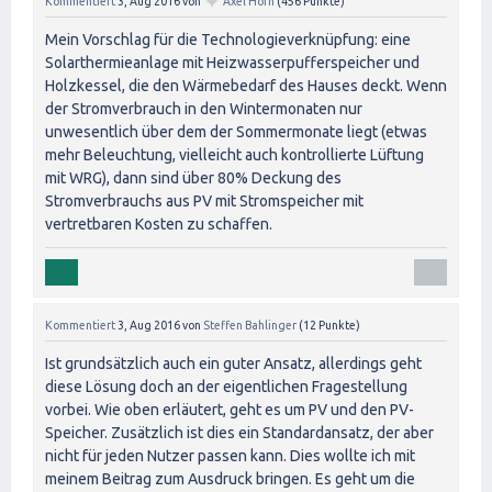
✦
Kommentiert
3, Aug 2016
von
Axel Horn
(
456
Punkte)
Mein Vorschlag für die Technologieverknüpfung: eine
Solarthermieanlage mit Heizwasserpufferspeicher und
Holzkessel, die den Wärmebedarf des Hauses deckt. Wenn
der Stromverbrauch in den Wintermonaten nur
unwesentlich über dem der Sommermonate liegt (etwas
mehr Beleuchtung, vielleicht auch kontrollierte Lüftung
mit WRG), dann sind über 80% Deckung des
Stromverbrauchs aus PV mit Stromspeicher mit
vertretbaren Kosten zu schaffen.
Kommentiert
3, Aug 2016
von
Steffen Bahlinger
(
12
Punkte)
Ist grundsätzlich auch ein guter Ansatz, allerdings geht
diese Lösung doch an der eigentlichen Fragestellung
vorbei. Wie oben erläutert, geht es um PV und den PV-
Speicher. Zusätzlich ist dies ein Standardansatz, der aber
nicht für jeden Nutzer passen kann. Dies wollte ich mit
meinem Beitrag zum Ausdruck bringen. Es geht um die