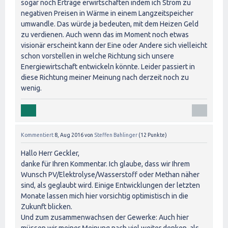
sogar noch Erträge erwirtschaften indem ich Strom zu
negativen Preisen in Wärme in einem Langzeitspeicher
umwandle. Das würde ja bedeuten, mit dem Heizen Geld
zu verdienen. Auch wenn das im Moment noch etwas
visionär erscheint kann der Eine oder Andere sich vielleicht
schon vorstellen in welche Richtung sich unsere
Energiewirtschaft entwickeln könnte. Leider passiert in
diese Richtung meiner Meinung nach derzeit noch zu
wenig.
Kommentiert
8, Aug 2016
von
Steffen Bahlinger
(
12
Punkte)
Hallo Herr Geckler,
danke für Ihren Kommentar. Ich glaube, dass wir Ihrem
Wunsch PV/Elektrolyse/Wasserstoff oder Methan näher
sind, als geglaubt wird. Einige Entwicklungen der letzten
Monate lassen mich hier vorsichtig optimistisch in die
Zukunft blicken.
Und zum zusammenwachsen der Gewerke: Auch hier
müssen wir meiner Meinung nach viel weiter denken, als