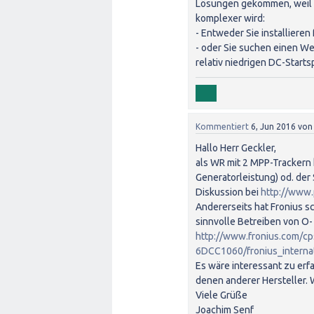
Lösungen gekommen, weil d
komplexer wird:
- Entweder Sie installiere
- oder Sie suchen einen We
relativ niedrigen DC-Start
Kommentiert
6, Jun 2016
vo
Hallo Herr Geckler,
als WR mit 2 MPP-Trackern
Generatorleistung) od. der 
Diskussion bei
http://www.
Andererseits hat Fronius s
sinnvolle Betreiben von O
http://www.fronius.com/c
6DCC1060/fronius_intern
Es wäre interessant zu erfa
denen anderer Hersteller. 
Viele Grüße
Joachim Senf