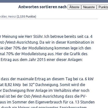
Antworten sortieren nach
Älteste
Neueste
Punktz
ckler, Heinz
(
2,530
Punkte)
r Meinung wie Herr Stöhr. Ich betreue bereits seit ca. 4
t-/West-Ausrichtung. Da wir in dieser Kombination in
nie über 70% der Modulleistung kommen lege ich den
al 70% der Modulleistung aus. Hier die Grafik des
Ertrag aus dem Jahr 2015 einer dieser Anlagen:
 dass der maximale Ertrag an diesem Tag bei ca. 6 kW
hat 8,82 kWp bei 32° Dachneigung. Somit wird die
r Dachneigung Ihrer Anlage im Verhältnis eher noch
deal ist bei der Ost-/West-Ausrichtung dass die PV-
aus im Sommer den Eigenverbrauch für ca. 13 Stunden
durch ein kleines und presiwertes Speichersystem