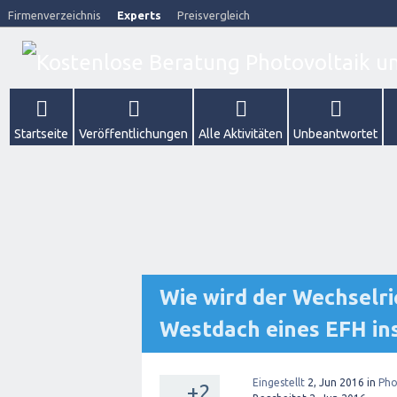
Firmenverzeichnis
Experts
Preisvergleich
Startseite
Veröffentlichungen
Alle Aktivitäten
Unbeantwortet
Wie wird der Wechselri
Westdach eines EFH ins
Eingestellt
2, Jun 2016
in
Pho
+2