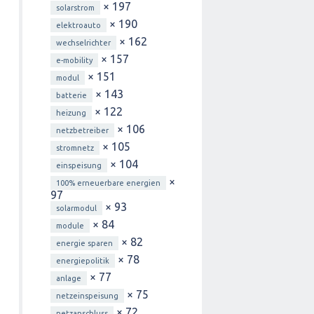
× 197
solarstrom
× 190
elektroauto
× 162
wechselrichter
× 157
e-mobility
× 151
modul
× 143
batterie
× 122
heizung
× 106
netzbetreiber
× 105
stromnetz
× 104
einspeisung
×
100% erneuerbare energien
97
× 93
solarmodul
× 84
module
× 82
energie sparen
× 78
energiepolitik
× 77
anlage
× 75
netzeinspeisung
× 72
netzanschluss