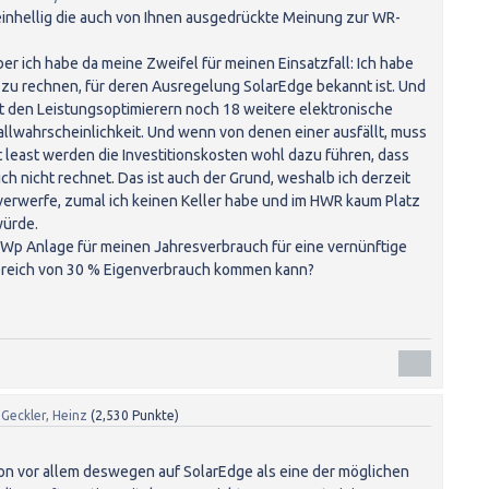
 einhellig die auch von Ihnen ausgedrückte Meinung zur WR-
ber ich habe da meine Zweifel für meinen Einsatzfall: Ich habe
zu rechnen, für deren Ausregelung SolarEdge bekannt ist. Und
t den Leistungsoptimierern noch 18 weitere elektronische
llwahrscheinlichkeit. Und wenn von denen einer ausfällt, muss
t least werden die Investitionskosten wohl dazu führen, dass
lich nicht rechnet. Das ist auch der Grund, weshalb ich derzeit
verwerfe, zumal ich keinen Keller habe und im HWR kaum Platz
würde.
 kWp Anlage für meinen Jahresverbrauch für eine vernünftige
 Bereich von 30 % Eigenverbrauch kommen kann?
n
Geckler, Heinz
(
2,530
Punkte)
tion vor allem deswegen auf SolarEdge als eine der möglichen