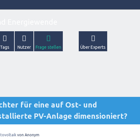
Tags
Nutzer
Frage stellen
Über Experts
chter für eine auf Ost- und
tallierte PV-Anlage dimensioniert?
tovoltaik
von
Anonym