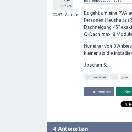
Bearbeitet
2, Jun 2016
Punkte
Es geht um eine PVA au
33.971
Aufrufe
Personen-Haushalts (R
Dachneigung 45° exakt
O-Dach max. 8 Module
Nur einer von 3 Anbie
kleiner als die install
Joachim S.
photovoltaik
pv
pva
4 Antworten