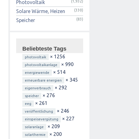
(1,932)
Photovoltaik
(330)
Solare Wärme, Heizen
(83)
Speicher
Beliebteste Tags
× 1256
photovoltaik
× 990
photovoltaikanlage
× 514
energiewende
× 345
erneuerbare energien
× 292
eigenverbrauch
× 276
speicher
× 261
eeg
× 246
veröffentlichung
× 227
einspeisevergütung
× 209
solaranlage
× 200
solarthermie