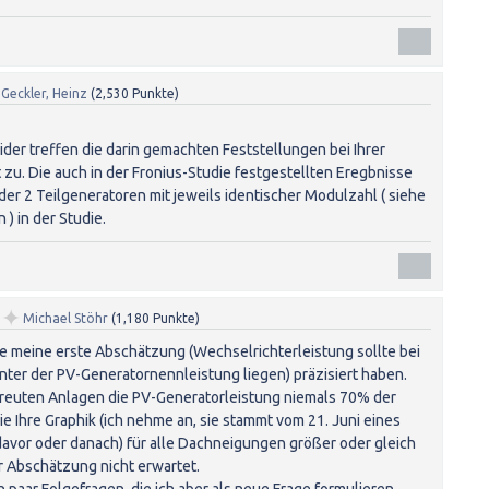
n
Geckler, Heinz
(
2,530
Punkte)
ider treffen die darin gemachten Feststellungen bei Ihrer
 zu. Die auch in der Fronius-Studie festgestellten Eregbnisse
der 2 Teilgeneratoren mit jeweils identischer Modulzahl ( siehe
 ) in der Studie.
✦
n
Michael Stöhr
(
1,180
Punkte)
ie meine erste Abschätzung (Wechselrichterleistung sollte bei
ter der PV-Generatornennleistung liegen) präzisiert haben.
treuten Anlagen die PV-Generatorleistung niemals 70% der
e Ihre Graphik (ich nehme an, sie stammt vom 21. Juni eines
davor oder danach) für alle Dachneigungen größer oder gleich
ter Abschätzung nicht erwartet.