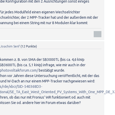
ie Konfiguration mit den 2 Ausrichtungen sonst einiges
n für jedes Modulfeld einen eigenen Wechselrichter
chselrichter, der 2 MPP-Tracker hat und der außerdem mit der
spannung bei einem String mit nur 8 Modulen klar kommt
n
Joachim Senf
(
12
Punkte)
 kommen z. B. von SMA der SB3000TL (bis ca. 4,6 kWp
SB3600TL (bis ca. 5,1 kWp) infrage, wie mir auch in der
photovoltaikforum.com/
bestätigt wurde.
chon vor Jahren diese Untersuchung veröffentlicht, mit der das
- und W-Dach an nur einem MPP-Tracker nachgewiesen wird:
ps/rde/xbcr/SID-540368D3-
ational/SE_TA_East_West_Oriented_PV_Systems_With_One_MPP_DE_3
hren, ob das nur mit Fronius' WR funktioniert od. auch mit
Wissen Sie od. andere hier im Forum etwas darüber?