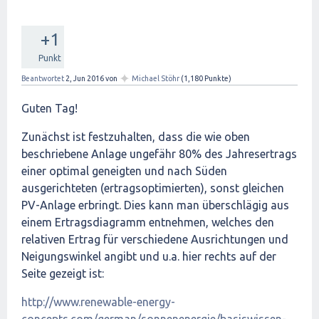
+1
Punkt
✦
Beantwortet
2, Jun 2016
von
Michael Stöhr
(
1,180
Punkte)
Guten Tag!
Zunächst ist festzuhalten, dass die wie oben
beschriebene Anlage ungefähr 80% des Jahresertrags
einer optimal geneigten und nach Süden
ausgerichteten (ertragsoptimierten), sonst gleichen
PV-Anlage erbringt. Dies kann man überschlägig aus
einem Ertragsdiagramm entnehmen, welches den
relativen Ertrag für verschiedene Ausrichtungen und
Neigungswinkel angibt und u.a. hier rechts auf der
Seite gezeigt ist:
http://www.renewable-energy-
concepts.com/german/sonnenenergie/basiswissen-