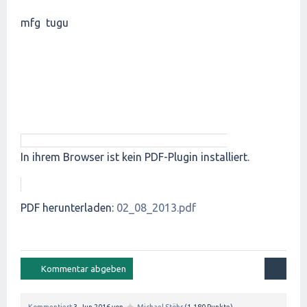
mfg tugu
In ihrem Browser ist kein PDF-Plugin installiert.
PDF herunterladen:
02_08_2013.pdf
Kommentiert
3, Jun 2016
von
Michael Stöhr
(
1,180
Punkte)