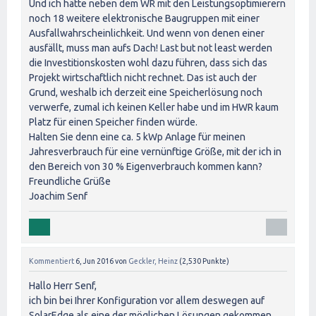
Und ich hätte neben dem WR mit den Leistungsoptimierern
noch 18 weitere elektronische Baugruppen mit einer
Ausfallwahrscheinlichkeit. Und wenn von denen einer
ausfällt, muss man aufs Dach! Last but not least werden
die Investitionskosten wohl dazu führen, dass sich das
Projekt wirtschaftlich nicht rechnet. Das ist auch der
Grund, weshalb ich derzeit eine Speicherlösung noch
verwerfe, zumal ich keinen Keller habe und im HWR kaum
Platz für einen Speicher finden würde.
Halten Sie denn eine ca. 5 kWp Anlage für meinen
Jahresverbrauch für eine vernünftige Größe, mit der ich in
den Bereich von 30 % Eigenverbrauch kommen kann?
Freundliche Grüße
Joachim Senf
Kommentiert
6, Jun 2016
von
Geckler, Heinz
(
2,530
Punkte)
Hallo Herr Senf,
ich bin bei Ihrer Konfiguration vor allem deswegen auf
SolarEdge als eine der möglichen Lösungen gekommen,