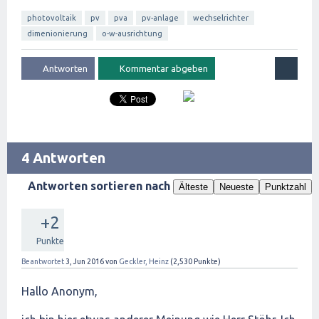
photovoltaik
pv
pva
pv-anlage
wechselrichter
dimenionierung
o-w-ausrichtung
4 Antworten
Antworten sortieren nach
Älteste
Neueste
Punktzahl
+2
Punkte
Beantwortet
3, Jun 2016
von
Geckler, Heinz
(
2,530
Punkte)
Hallo Anonym,