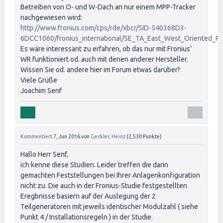
Betreiben von O- und W-Dach an nur einem MPP-Tracker
nachgewiesen wird:
http://www.fronius.com/cps/rde/xbcr/SID-540368D3-
6DCC1060/fronius_international/SE_TA_East_West_Oriented
Es wäre interessant zu erfahren, ob das nur mit Fronius'
WR funktioniert od. auch mit denen anderer Hersteller.
Wissen Sie od. andere hier im Forum etwas darüber?
Viele Grüße
Joachim Senf
Kommentiert
7, Jun 2016
von
Geckler, Heinz
(
2,530
Punkte)
Hallo Herr Senf,
ich kenne diese Studien. Leider treffen die darin
gemachten Feststellungen bei Ihrer Anlagenkonfiguration
nicht zu. Die auch in der Fronius-Studie festgestellten
Eregbnisse basiern auf der Auslegung der 2
Teilgeneratoren mit jeweils identischer Modulzahl ( siehe
Punkt 4 / Installationsregeln ) in der Studie.