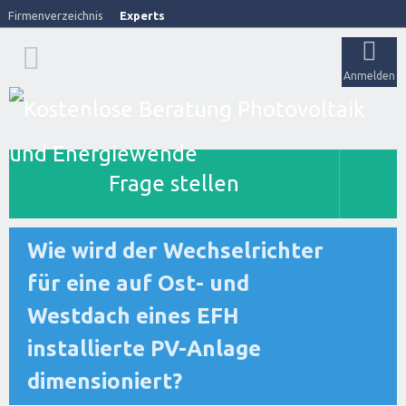
Firmenverzeichnis
Experts
Anmelden
Frage stellen
Wie wird der Wechselrichter
für eine auf Ost- und
Westdach eines EFH
installierte PV-Anlage
dimensioniert?