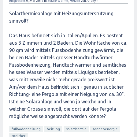
Eingestellt
9, Mär 2012
in
Solare Wärme, Heizen
von
Anonym
Solarthermieanlage mit Heizungsunterstützung
sinnvoll?
Das Haus befindet sich in Italien/Apulien. Es besteht
aus 3 Zimmern und 2 Bädern. Die Wohnfläche von ca.
90 qm wird mittels Fussbodenheizung gewärmt, die
beiden Bäder mittels grosser Handtuchwärmer.
Fussbodenheizung, Handtuchwärmer und sämtliches
heisses Wasser werden mittels Liquigas betrieben,
was mittlerweile nicht mehr gerade preiswert ist.
Am/vor dem Haus befindet sich - genau in südlicher
Richtung- eine Pergola mit einer Neigung von ca. 30°.
Ist eine Solaranlage und wenn ja welche und in
welcher Grösse sinnvoll, die dort auf der Pergola
möglicherweise angebracht werden könnte?
fußbodenheizung
heizung
solarthermie
sonnenenergie
speicher