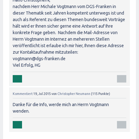
Hallo ChristopherN,
nachdem Herr Michale Vogtmann vom DGS-Franken in
dieser Thematik seit Jahren kompetent unterwegs ist und
auch als Referent zu diesen Themen bundesweit Vorträge
hält wird er Ihnen sicher gerne eine Antwort auf Ihre
konkrete Frage geben. Nachdem die Mail-Adresse von
Herrn Vogtmann im Internez an mehereren Stellen
veröffentlicht ist erlaube ich mir hier, Ihnen diese Adresse
zur Kontaktaufnahme mitzuteilen:
vogtmann@dgs-franken.de
Viel Erfolg, HG
Kommentiert
19, Jul 2015
von
Christopher Neumann
(
115
Punkte)
Danke für die Info, werde mich an Herrn Vogtmann
wenden.