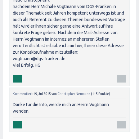
Hallo ChristopherN,
nachdem Herr Michale Vogtmann vom DGS-Franken in
dieser Thematik seit Jahren kompetent unterwegs ist und
auch als Referent zu diesen Themen bundesweit Vorträge
hält wird er Ihnen sicher gerne eine Antwort auf Ihre
konkrete Frage geben. Nachdem die Mail-Adresse von
Herrn Vogtmann im Internez an mehereren Stellen
veröffentlicht ist erlaube ich mir hier, Ihnen diese Adresse
zur Kontaktaufnahme mitzuteilen:
vogtmann@dgs-franken.de
Viel Erfolg, HG
Kommentiert
19, Jul 2015
von
Christopher Neumann
(
115
Punkte)
Danke für die Info, werde mich an Herrn Vogtmann
wenden.