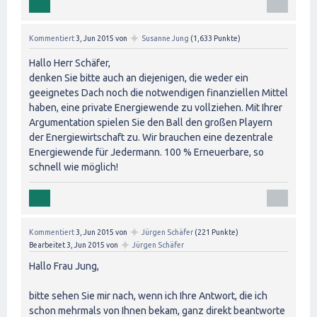
✦
Kommentiert
3, Jun 2015
von
Susanne Jung
(
1,633
Punkte)
Hallo Herr Schäfer,
denken Sie bitte auch an diejenigen, die weder ein
geeignetes Dach noch die notwendigen finanziellen Mittel
haben, eine private Energiewende zu vollziehen. Mit Ihrer
Argumentation spielen Sie den Ball den großen Playern
der Energiewirtschaft zu. Wir brauchen eine dezentrale
Energiewende für Jedermann. 100 % Erneuerbare, so
schnell wie möglich!
✦
Kommentiert
3, Jun 2015
von
Jürgen Schäfer
(
221
Punkte)
✦
Bearbeitet
3, Jun 2015
von
Jürgen Schäfer
Hallo Frau Jung,
bitte sehen Sie mir nach, wenn ich Ihre Antwort, die ich
schon mehrmals von Ihnen bekam, ganz direkt beantworte