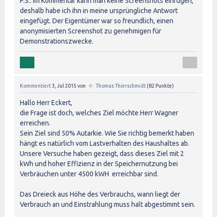
P.S.: Im Kommentar kann man keine Screenshots einfügen,
deshalb habe ich ihn in meine ursprüngliche Antwort
eingefügt. Der Eigentümer war so freundlich, einen
anonymisierten Screenshot zu genehmigen für
Demonstrationszwecke.
✦
Kommentiert
3, Jul 2015
von
Thomas Thierschmidt
(
82
Punkte)
Hallo Herr Eckert,
die Frage ist doch, welches Ziel möchte Herr Wagner
erreichen.
Sein Ziel sind 50% Autarkie. Wie Sie richtig bemerkt haben
hängt es natürlich vom Lastverhalten des Haushaltes ab.
Unsere Versuche haben gezeigt, dass dieses Ziel mit 2
kWh und hoher Effizienz in der Speichernutzung bei
Verbräuchen unter 4500 kWH erreichbar sind.
Das Dreieck aus Höhe des Verbrauchs, wann liegt der
Verbrauch an und Einstrahlung muss halt abgestimmt sein.