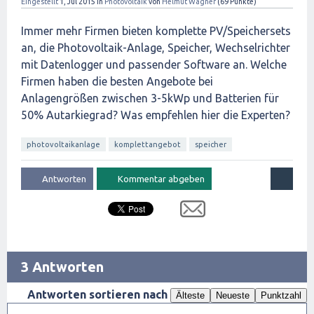
Eingestellt
1, Jul 2015
in
Photovoltaik
von
Helmut Wagner
(
69
Punkte)
Immer mehr Firmen bieten komplette PV/Speichersets
an, die Photovoltaik-Anlage, Speicher, Wechselrichter
mit Datenlogger und passender Software an. Welche
Firmen haben die besten Angebote bei
Anlagengrößen zwischen 3-5kWp und Batterien für
50% Autarkiegrad? Was empfehlen hier die Experten?
photovoltaikanlage
komplettangebot
speicher
3 Antworten
Antworten sortieren nach
Älteste
Neueste
Punktzahl