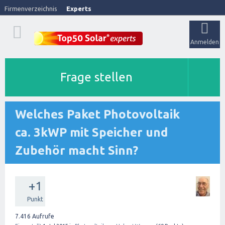
Firmenverzeichnis
Experts
Anmelden
Frage stellen
Welches Paket Photovoltaik
ca. 3kWP mit Speicher und
Zubehör macht Sinn?
+1
Punkt
7.416
Aufrufe