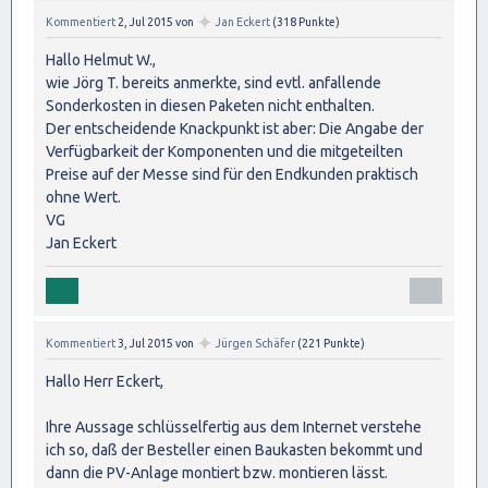
✦
Kommentiert
2, Jul 2015
von
Jan Eckert
(
318
Punkte)
Hallo Helmut W.,
wie Jörg T. bereits anmerkte, sind evtl. anfallende
Sonderkosten in diesen Paketen nicht enthalten.
Der entscheidende Knackpunkt ist aber: Die Angabe der
Verfügbarkeit der Komponenten und die mitgeteilten
Preise auf der Messe sind für den Endkunden praktisch
ohne Wert.
VG
Jan Eckert
✦
Kommentiert
3, Jul 2015
von
Jürgen Schäfer
(
221
Punkte)
Hallo Herr Eckert,
Ihre Aussage schlüsselfertig aus dem Internet verstehe
ich so, daß der Besteller einen Baukasten bekommt und
dann die PV-Anlage montiert bzw. montieren lässt.