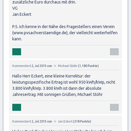
zusätzliche Euro durchaus mit drin.
VG
Jan Eckert
P.S. Ich kenne in der Nähe des Fragestellers einen Verein
(www.pvsachverstaendige.de), der vielleicht weiterhelfen
kann.
✦
Kommentiert
2, Jul 2015
von
Michael Stöhr
(
1,180
Punkte)
Hallo Herr Eckert, eine kleine Korrektur: der
leistungsspezifische Ertrag ist wohl 950 kWh/kWp, nicht
3.800 kWh/kWp. 3.800 kWh ist dann der absolute
Jahresertrag. Mit sonnigen Grüßen, Michael Stöhr
✦
Kommentiert
2, Jul 2015
von
Jan Eckert
(
318
Punkte)