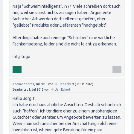
Na ja "Schwarmintelligenz", ???? Viele schreiben dort auch
nur, weil sie sonst nichts zu sagen haben. Argumente
fachlicher Art werden dort seltenst geliefert, eher
"geliebte" Produkte oder Lieferanten "hochgelobt".
Allerdings habe auch eineige "Schreiber" eine wirkliche
Fachkompetenz, leider sind die nicht leicht zu erkennen.
mfg tugu
✦
Kommentiert
1, Jul 2015
von
Jan Eckert
(
318
Punkte)
✦
Bearbeitet
1, Jul 2015
von
Jan Eckert
Hallo Jörg T.,
ich habe durchaus ähnliche Ansichten. Deshalb schrieb ich
auch "hoffen". Ich tendiere eher zu einem unabhängigen
Gutachter oder Berater, um Angebote bewerten zu lassen.
Wenn man sich unsicher bei der Anschaffung solch einer
Investition ist, ist eine gute Beratung für ein paar