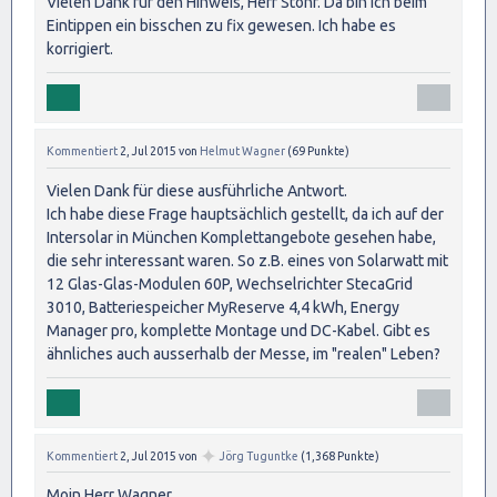
Vielen Dank für den Hinweis, Herr Stöhr. Da bin ich beim
Eintippen ein bisschen zu fix gewesen. Ich habe es
korrigiert.
Kommentiert
2, Jul 2015
von
Helmut Wagner
(
69
Punkte)
Vielen Dank für diese ausführliche Antwort.
Ich habe diese Frage hauptsächlich gestellt, da ich auf der
Intersolar in München Komplettangebote gesehen habe,
die sehr interessant waren. So z.B. eines von Solarwatt mit
12 Glas-Glas-Modulen 60P, Wechselrichter StecaGrid
3010, Batteriespeicher MyReserve 4,4 kWh, Energy
Manager pro, komplette Montage und DC-Kabel. Gibt es
ähnliches auch ausserhalb der Messe, im "realen" Leben?
✦
Kommentiert
2, Jul 2015
von
Jörg Tuguntke
(
1,368
Punkte)
Moin Herr Wagner,